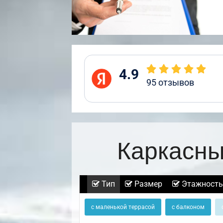
4.9
95
отзывов
Каркасны
Тип
Размер
Этажность
с маленькой террасой
с балконом