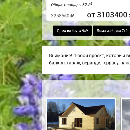
2
Общая площадь: 82.5
от 3103400
3258560
Дома из бруса 9х9
Дома из бруса 7х9
Внимание! Любой проект, который в
балкон, гараж, веранду, террасу, па