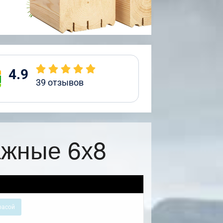
4.9
39
отзывов
ажные 6х8
расой