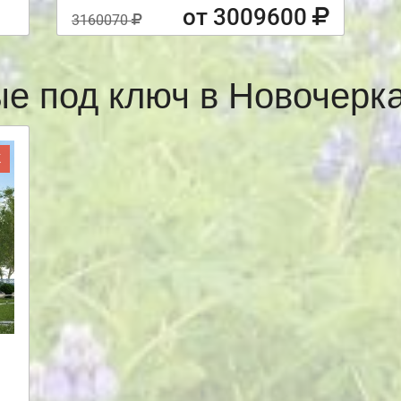
от 3009600
3160070
ые под ключ в Новочерк
Ж