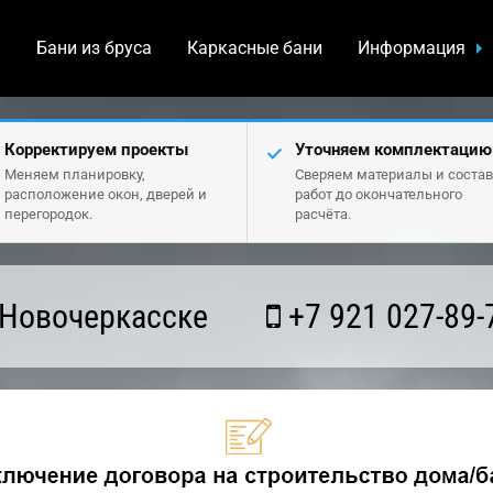
а
Бани из бруса
Каркасные бани
Информация
Корректируем проекты
Уточняем комплектацию
Меняем планировку,
Сверяем материалы и состав
расположение окон, дверей и
работ до окончательного
перегородок.
расчёта.
 Новочеркасске
+7 921 027-89-