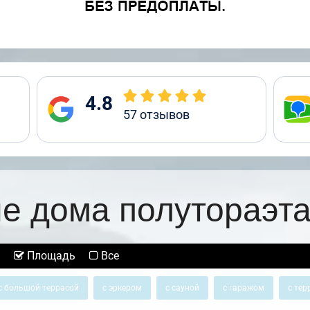
4.8
57
отзывов
е дома полутораэт
Площадь
Все
с большой террасой
с эркером
с сауной
с гаражом
с тер