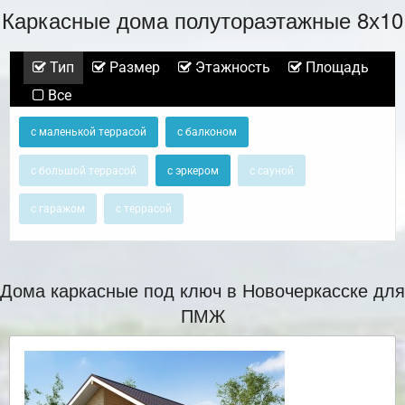
Каркасные дома полутораэтажные 8х10
Тип
Размер
Этажность
Площадь
Все
с маленькой террасой
с балконом
с большой террасой
с эркером
с сауной
с гаражом
с террасой
Дома каркасные под ключ в Новочеркасске для
ПМЖ