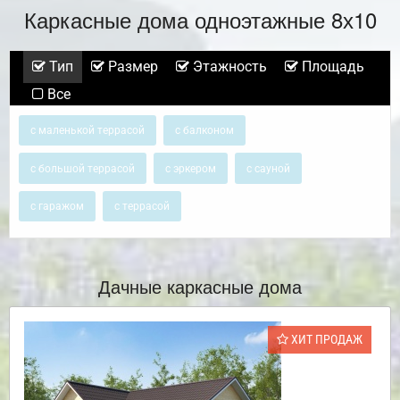
Каркасные дома одноэтажные 8х10
Тип
Размер
Этажность
Площадь
Все
с маленькой террасой
с балконом
с большой террасой
с эркером
с сауной
с гаражом
с террасой
Дачные каркасные дома
ХИТ ПРОДАЖ