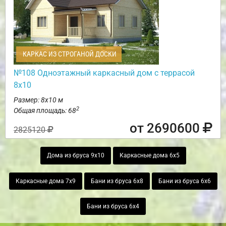
КАРКАС ИЗ СТРОГАНОЙ ДОСКИ
№108 Одноэтажный каркасный дом с террасой
8х10
Размер: 8х10 м
2
Общая площадь: 68
от 2690600
2825120
Дома из бруса 9х10
Каркасные дома 6х5
Каркасные дома 7х9
Бани из бруса 6х8
Бани из бруса 6х6
Бани из бруса 6х4