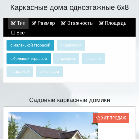
Каркасные дома одноэтажные 6х8
Тип
Размер
Этажность
Площадь
Все
с маленькой террасой
с балконом
с большой террасой
с эркером
с сауной
с гаражом
с террасой
Садовые каркасные домики
ХИТ ПРОДАЖ