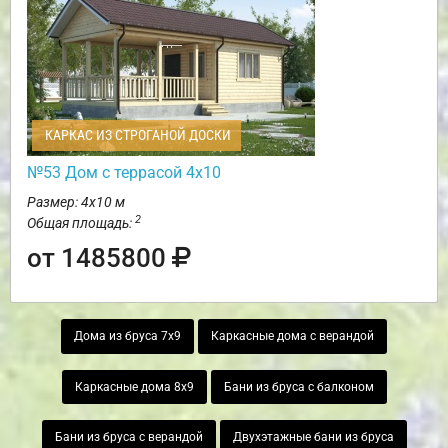
КАРКАС ИЗ СТРОГАНОЙ ДОСКИ
№53 Дом с террасой 4х10
Размер: 4х10 м
2
Общая площадь:
от 1485800
Дома из бруса 7х9
Каркасные дома с верандой
Каркасные дома 8х9
Бани из бруса с балконом
Бани из бруса с верандой
Двухэтажные бани из бруса