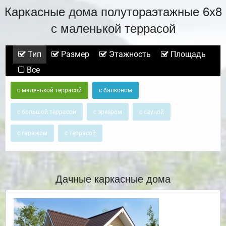
Каркасные дома полутораэтажные 6х8
с маленькой террасой
Тип
Размер
Этажность
Площадь
Все
с маленькой террасой
с балконом
с большой террасой
с эркером
с сауной
с гаражом
с террасой
Дачные каркасные дома