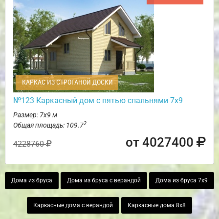
КАРКАС ИЗ СТРОГАНОЙ ДОСКИ
№123 Каркасный дом с пятью спальнями 7х9
Размер: 7х9 м
2
Общая площадь: 109.7
от 4027400
4228760
Дома из бруса
Дома из бруса с верандой
Дома из бруса 7х9
Каркасные дома с верандой
Каркасные дома 8х8