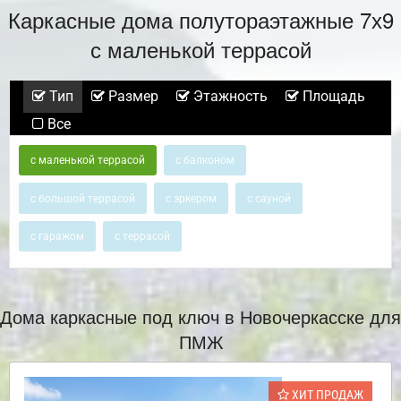
Каркасные дома полутораэтажные 7х9
с маленькой террасой
Тип
Размер
Этажность
Площадь
Все
с маленькой террасой
с балконом
с большой террасой
с эркером
с сауной
с гаражом
с террасой
Дома каркасные под ключ в Новочеркасске для
ПМЖ
ХИТ ПРОДАЖ