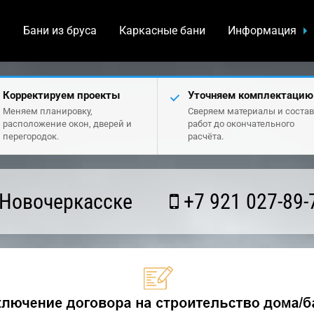
а
Бани из бруса
Каркасные бани
Информация
Корректируем проекты
Уточняем комплектацию
Меняем планировку,
Сверяем материалы и состав
расположение окон, дверей и
работ до окончательного
перегородок.
расчёта.
 Новочеркасске
+7 921 027-89-