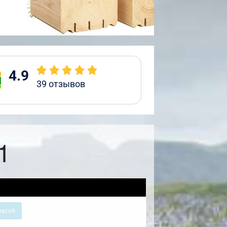
4.9
39
отзывов
1
расой