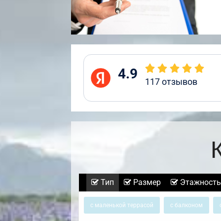
4.9
117
отзывов
Тип
Размер
Этажность
с маленькой террасой
с балконом