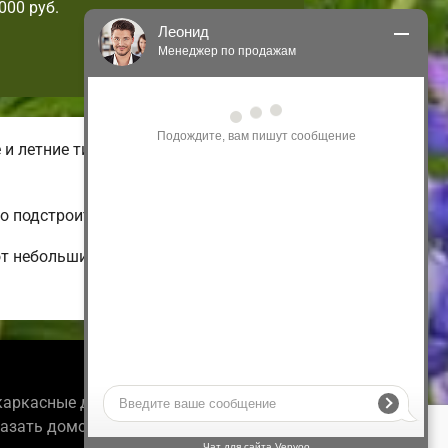
000 руб.
Леонид
Менеджер по продажам
Здравствуйте! Я могу 
проконсультировать Вас по нашим 
акциям и проектам.
 и летние типы малогабаритных
Только что
о подстроить по своим вкусам.
т небольших 1-этажных и дешевых
Информация
каркасные дома под ключ для пмж.
казать домокомплект.
Чат для сайта Venyoo