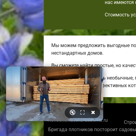
нас имеются 
Стоимость ус
Мы можем предложить выгодные по 
нестандартных домов.
Вы сможете найти простые, но каче
Мы можем предложить необычные, п
до больших энергоэффективных кот
🔇
⛶
✖
© 2026
novocherkasskbrusdoma.ru
Стро
Бригада плотников постороит садовы