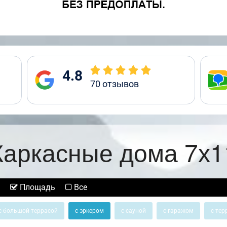
4.8
70
отзывов
Каркасные дома 7х1
Площадь
Все
с большой террасой
с эркером
с сауной
с гаражом
с тер