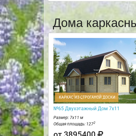
Дома каркасн
КАРКАС ИЗ СТРОГАНОЙ ДОСКИ
№65 Двухэтажный Дом 7х11
Размер: 7х11 м
2
Общая площадь: 127
от 3895400