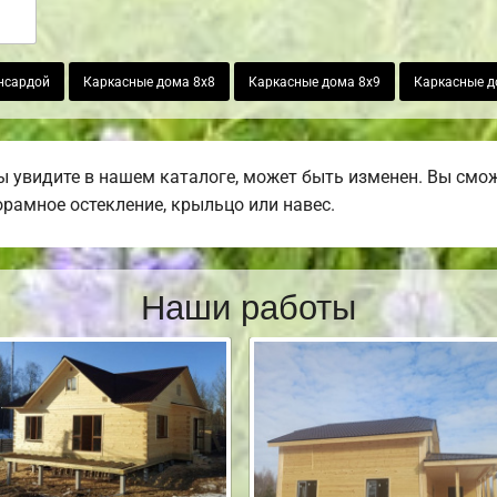
ансардой
Каркасные дома 8х8
Каркасные дома 8х9
Каркасные д
ы увидите в нашем каталоге, может быть изменен. Вы смож
норамное остекление, крыльцо или навес.
Наши работы