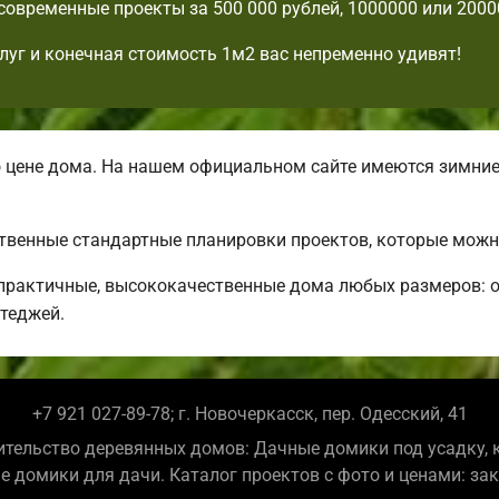
современные проекты за 500 000 рублей, 1000000 или 2000
луг и конечная стоимость 1м2 вас непременно удивят!
цене дома. На нашем официальном сайте имеются зимние
ственные стандартные планировки проектов, которые можн
рактичные, высококачественные дома любых размеров: о
теджей.
+7 921 027-89-78; г. Новочеркасск, пер. Одесский, 41
ительство деревянных домов: Дачные домики под усадку, 
е домики для дачи. Каталог проектов с фото и ценами: за