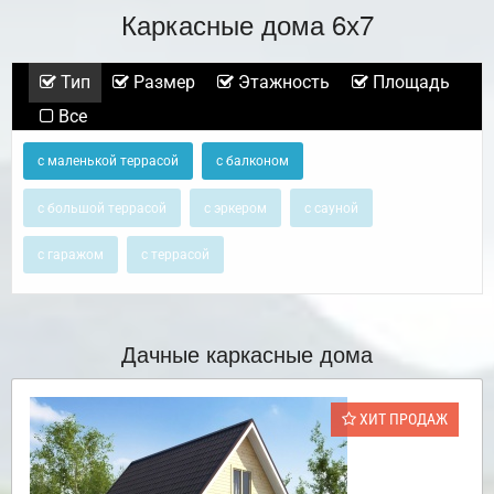
Каркасные дома 6х7
Тип
Размер
Этажность
Площадь
Все
с маленькой террасой
с балконом
с большой террасой
с эркером
с сауной
с гаражом
с террасой
Дачные каркасные дома
ХИТ ПРОДАЖ