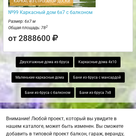
КАРКАС ИЗ СТРОГАНОЙ ДОСКИ
№99 Каркасный дом 6х7 с балконом
Размер: 6х7 м
2
Общая площадь: 78
от 2888600
Двухэтажные дома из бруса
Каркасные дома 4х10
Маленькие каркасные дома
Бани из бруса с мансардой
Бани из бруса с балконом
Бани из бруса 7х8
Внимание! Любой проект, который вы увидите в
нашем каталоге, может быть изменен. Вы сможете
добавить в типовой проект балкон, гараж, веранду,