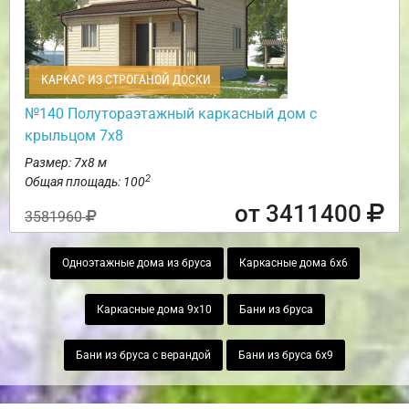
КАРКАС ИЗ СТРОГАНОЙ ДОСКИ
№140 Полутораэтажный каркасный дом с
крыльцом 7х8
Размер: 7х8 м
2
Общая площадь: 100
от 3411400
3581960
Одноэтажные дома из бруса
Каркасные дома 6х6
Каркасные дома 9х10
Бани из бруса
Бани из бруса с верандой
Бани из бруса 6х9