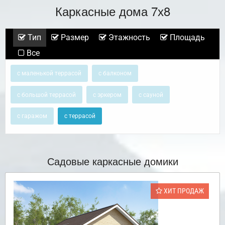
Каркасные дома 7х8
Тип
Размер
Этажность
Площадь
Все
с маленькой террасой
с балконом
с большой террасой
с эркером
с сауной
с гаражом
с террасой
Садовые каркасные домики
ХИТ ПРОДАЖ