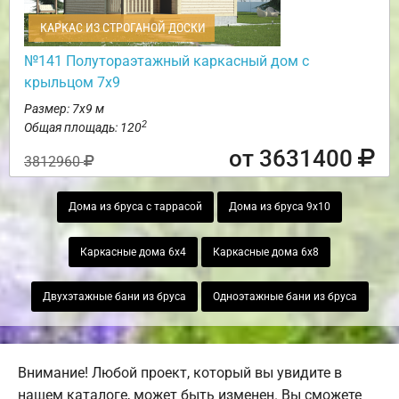
КАРКАС ИЗ СТРОГАНОЙ ДОСКИ
№141 Полутораэтажный каркасный дом с
крыльцом 7х9
Размер: 7х9 м
2
Общая площадь: 120
от 3631400
3812960
Дома из бруса с таррасой
Дома из бруса 9х10
Каркасные дома 6х4
Каркасные дома 6х8
Двухэтажные бани из бруса
Одноэтажные бани из бруса
Внимание! Любой проект, который вы увидите в
нашем каталоге, может быть изменен. Вы сможете