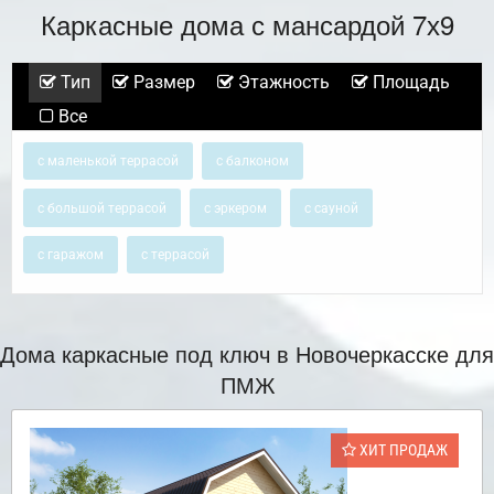
Каркасные дома с мансардой 7х9
Тип
Размер
Этажность
Площадь
Все
с маленькой террасой
с балконом
с большой террасой
с эркером
с сауной
с гаражом
с террасой
Дома каркасные под ключ в Новочеркасске для
ПМЖ
ХИТ ПРОДАЖ