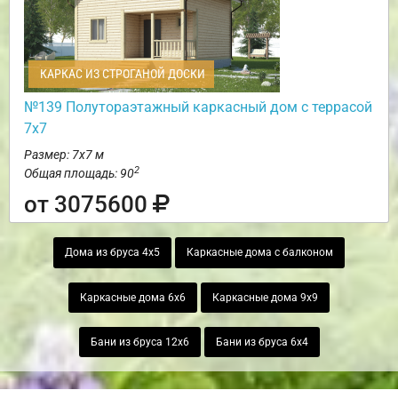
КАРКАС ИЗ СТРОГАНОЙ ДОСКИ
№139 Полутораэтажный каркасный дом с террасой
7х7
Размер: 7х7 м
2
Общая площадь: 90
от 3075600
Дома из бруса 4х5
Каркасные дома с балконом
Каркасные дома 6х6
Каркасные дома 9х9
Бани из бруса 12х6
Бани из бруса 6х4