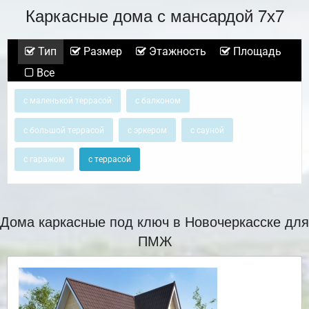
Каркасные дома с мансардой 7х7
Тип
Размер
Этажность
Площадь
Все
с маленькой террасой
с балконом
с большой террасой
с эркером
с сауной
с гаражом
с террасой
Дома каркасные под ключ в Новочеркасске для
ПМЖ