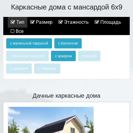
Каркасные дома с мансардой 6х9
Тип
Размер
Этажность
Площадь
Все
с маленькой террасой
с балконом
с большой террасой
с эркером
с сауной
с гаражом
с террасой
Дачные каркасные дома