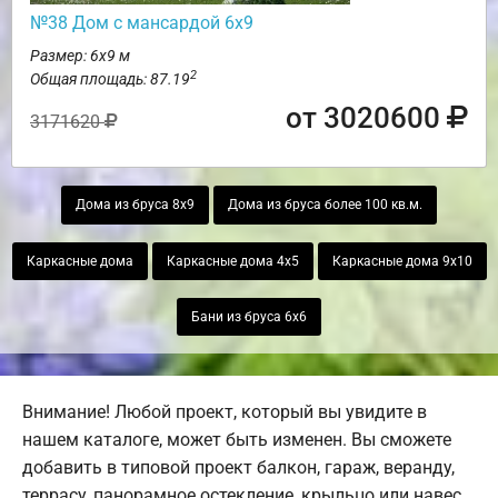
№38 Дом с мансардой 6х9
Размер: 6х9 м
2
Общая площадь: 87.19
от 3020600
3171620
Дома из бруса 8х9
Дома из бруса более 100 кв.м.
Каркасные дома
Каркасные дома 4х5
Каркасные дома 9х10
Бани из бруса 6х6
Внимание! Любой проект, который вы увидите в
нашем каталоге, может быть изменен. Вы сможете
добавить в типовой проект балкон, гараж, веранду,
террасу, панорамное остекление, крыльцо или навес.