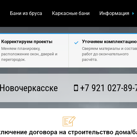
а
Бани из бруса
Каркасные бани
Информация
Корректируем проекты
Уточняем комплектацию
Меняем планировку,
Сверяем материалы и состав
расположение окон, дверей и
работ до окончательного
перегородок.
расчёта.
 Новочеркасске
+7 921 027-89-