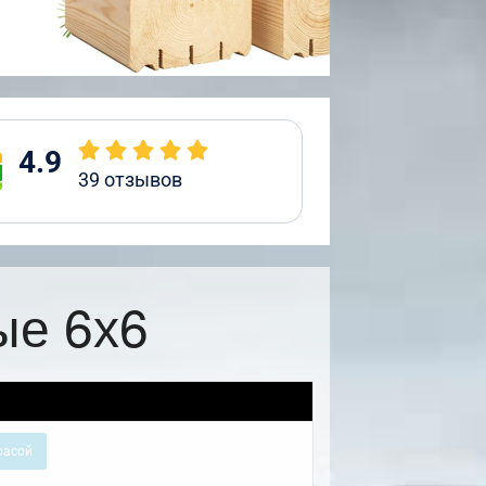
4.9
39
отзывов
ые 6х6
расой