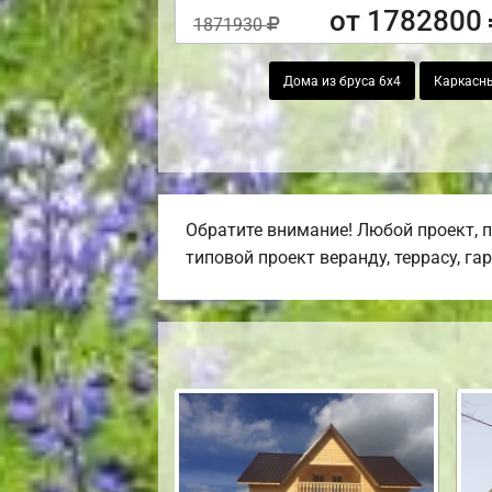
от 1782800
1871930
Дома из бруса 6х4
Каркасны
Обратите внимание! Любой проект, 
типовой проект веранду, террасу, га