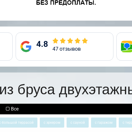
4.8
47
отзывов
из бруса двухэтажн
Все
с большой террасой
с эркером
с сауной
с гаражом
с тер