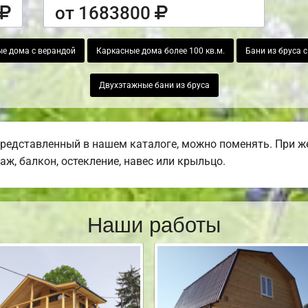
от 1683800
е дома с верандой
Каркасные дома более 100 кв.м.
Бани из бруса 
Двухэтажные бани из бруса
представленный в нашем каталоге, можно поменять. При 
раж, балкон, остекление, навес или крыльцо.
Наши работы