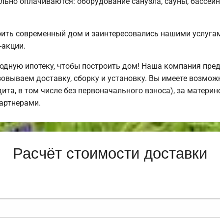
льно оплачиваются: оборудование санузла, сауны, бассейн
оить современный дом и заинтересовались нашими услуг
-акции.
дную ипотеку, чтобы построить дом! Наша компания пре
овываем доставку, сборку и установку. Вы имеете возмож
дита, в том числе без первоначального взноса), за материн
артнерами.
Расчёт стоимости доставки