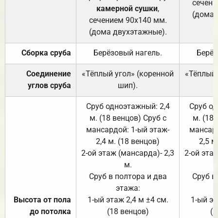
сечени
камерной сушки
,
(дома 
сечением 90х140 мм.
(дома двухэтажные).
Сборка сруба
Берёзовый нагель.
Берёз
Соединение
«Тёплый угол» (коренной
«Тёплый 
углов сруба
шип).
Сруб одноэтажный: 2,4
Сруб од
м. (18 венцов) Сруб с
м. (18
мансардой: 1-ый этаж-
мансард
2,4 м. (18 венцов)
2,5 м
2-ой этаж (мансарда)- 2,3
2-ой этаж
м.
Сруб в полтора и два
Сруб в
этажа:
Высота от пола
1-ый этаж 2,4 м ±4 см.
1-ый эт
до потолка
(18 венцов)
(1