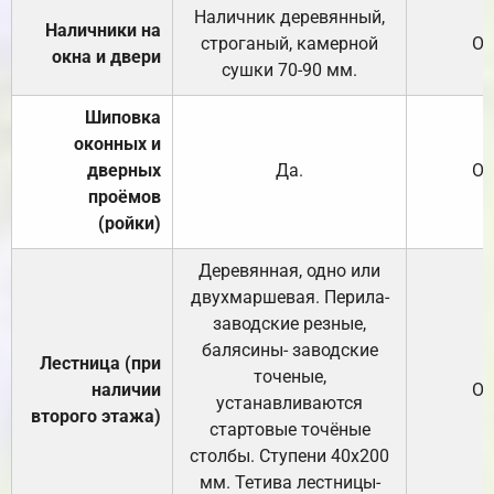
Наличник деревянный,
Наличники на
строганый, камерной
От
окна и двери
сушки 70-90 мм.
Шиповка
оконных и
дверных
Да.
От
проёмов
(ройки)
Деревянная, одно или
двухмаршевая. Перила-
заводские резные,
балясины- заводские
Лестница (при
точеные,
наличии
От
устанавливаются
второго этажа)
стартовые точёные
столбы. Ступени 40х200
мм. Тетива лестницы-