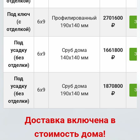
отделкой)
Под ключ
Профилированный
2701600
(с
6х9
За
190х140 мм
отделкой)
Под
усадку
Cруб дома
1661800
6х9
За
(без
140х140 мм
отделки)
Под
усадку
Cруб дома
1870800
6х9
За
(без
190х140 мм
отделки)
Доставка включена в
стоимость дома!