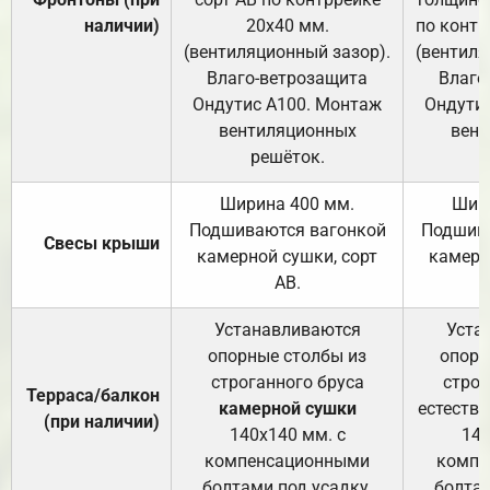
наличии)
20х40 мм.
по контр
(вентиляционный зазор).
(вентиля
Влаго-ветрозащита
Влаго
Ондутис А100. Монтаж
Ондути
вентиляционных
вент
решёток.
Ширина 400 мм.
Шир
Подшиваются вагонкой
Подшива
Свесы крыши
камерной сушки, сорт
камерн
АВ.
Устанавливаются
Уста
опорные столбы из
опорн
строганного бруса
строг
Терраса/балкон
камерной сушки
естеств
(при наличии)
140х140 мм. с
140
компенсационными
компе
болтами под усадку.
болтам