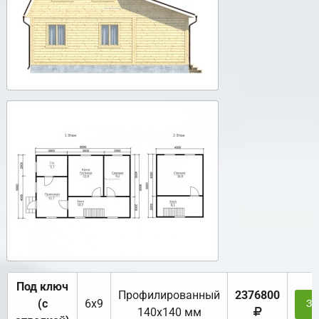
Под ключ
Профилированный
2376800
(с
6х9
За
140х140 мм