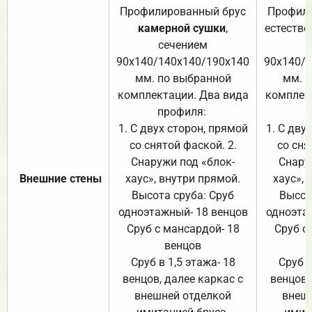
Профилированный брус
Профили
камерной сушки
,
естестве
сечением
с
90х140/140х140/190х140
90х140/
мм. по выбранной
мм. 
комплектации. Два вида
комплек
профиля:
п
1. С двух сторон, прямой
1. С дву
со снятой фаской. 2.
со сня
Снаружи под «блок-
Снару
Внешние стены
хаус», внутри прямой.
хаус», 
Высота сруба: Сруб
Высот
одноэтажный- 18 венцов
одноэта
Сруб с мансардой- 18
Сруб с
венцов
Сруб в 1,5 этажа- 18
Сруб в
венцов, далее каркас с
венцов,
внешней отделкой
внеш