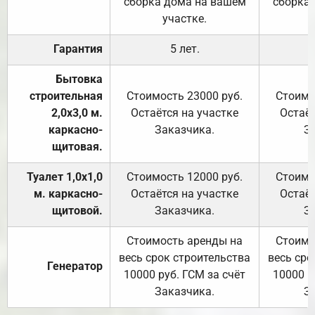
сборка дома на вашем
сборка
участке.
Гарантия
5 лет.
Бытовка
строительная
Стоимость 23000 руб.
Стоимо
2,0х3,0 м.
Остаётся на участке
Остаёт
каркасно-
Заказчика.
З
щитовая.
Туалет 1,0х1,0
Стоимость 12000 руб.
Стоимо
м. каркасно-
Остаётся на участке
Остаёт
щитовой.
Заказчика.
З
Стоимость аренды на
Стоимо
весь срок строительства
весь сро
Генератор
10000 руб. ГСМ за счёт
10000 р
Заказчика.
З