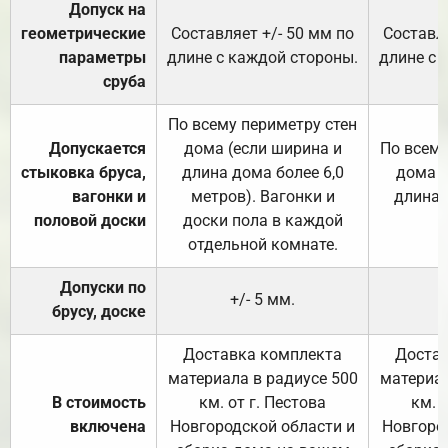
Допуск на
геометрические
Составляет +/- 50 мм по
Составля
параметры
длине с каждой стороны.
длине с 
сруба
По всему периметру стен
Допускается
дома (если ширина и
По всему
стыковка бруса,
длина дома более 6,0
дома (
вагонки и
метров). Вагонки и
длина 
половой доски
доски пола в каждой
отдельной комнате.
Допуски по
+/- 5 мм.
брусу, доске
Доставка комплекта
Достав
материала в радиусе 500
материал
В стоимость
км. от г. Пестова
км. 
включена
Новгородской области и
Новгоро