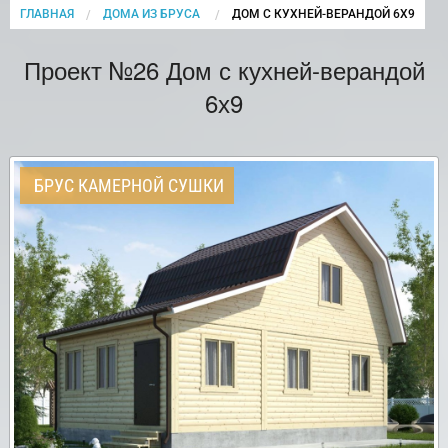
ГЛАВНАЯ
ДОМА ИЗ БРУСА
CURRENT:
ДОМ С КУХНЕЙ-ВЕРАНДОЙ 6Х9
Проект №26 Дом с кухней-верандой
6х9
БРУС КАМЕРНОЙ СУШКИ