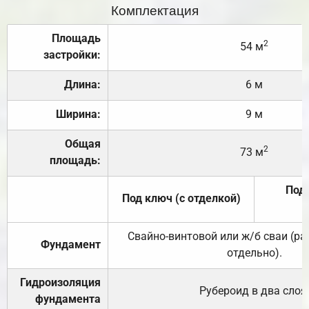
Комплектация
Площадь
2
54 м
застройки:
Длина:
6 м
Ширина:
9 м
Общая
2
73 м
площадь:
Под 
Под ключ (с отделкой)
Свайно-винтовой или ж/б сваи (р
Фундамент
отдельно).
Гидроизоляция
Рубероид в два слоя
фундамента