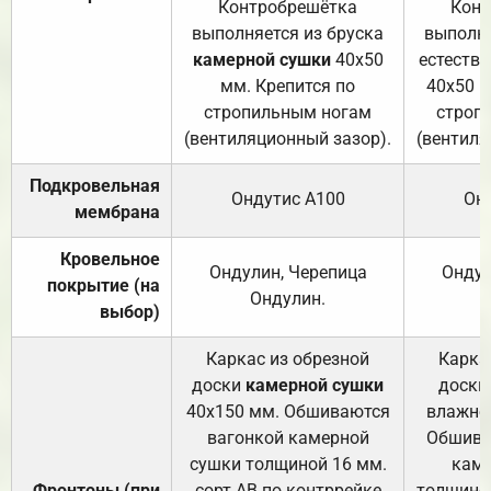
Контробрешётка
Конт
выполняется из бруска
выполня
камерной сушки
40х50
естеств
мм. Крепится по
40х50 м
стропильным ногам
строп
(вентиляционный зазор).
(вентиля
Подкровельная
Ондутис А100
Он
мембрана
Кровельное
Ондулин, Черепица
Ондул
покрытие (на
Ондулин.
выбор)
Каркас из обрезной
Карка
доски
камерной сушки
доски
40х150 мм. Обшиваются
влажно
вагонкой камерной
Обшива
сушки толщиной 16 мм.
каме
Фронтоны (при
сорт АВ по контррейке
толщиной