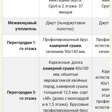
имитацией бруса.
имит
Сруб в 2 этажа- 37
Сруб 
венцов
Межвенцовый
Джут (льноджутовое
Джут 
утеплитель
полотно).
п
Профилированный брус
Профили
Перегородки 1-
камерной сушки
,
естестве
го этажа
сечением 90х140 мм.
сечени
Каркасные: доска
камерной сушки
40х100
Карк
мм, обшитые
естеств
евровагонкой хвойных
40х10
пород, камерной сушки,
манса
Перегородки 2-
толщиной 12,5 мм. сорт
этажа
го этажа
«АВ» (дома с мансардой
профили
и в 1,5 этажа). Брусовые:
естестве
профилированный брус