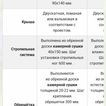
90х140 мм.
Двускатная, ломаная
Двуска
или вальмовая в
или 
Крыша
соответствии с
соо
проектом.
п
Выполнена из обрезной
Выполне
доски
камерной сушки
доски
Стропильная
40х150 мм. Шаг
влажно
система
установки стропильных
Шаг
ног 600 мм.
стропиль
Выполняется
Вы
из обрезной доски
из об
камерной сушки
естеств
толщиной 20-22 мм. Шаг
толщино
крепления
к
обрешетки 300 мм.
обреш
Обрешётка