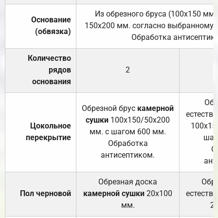
Из обрезного бруса (100х150 мм.
Основание
150х200 мм. согласно выбранному с
(обвязка)
Обработка антисептик
Количество
рядов
2
основания
Обр
Обрезной брус
камерной
естеств
сушки
100х150/50х200
Цокольное
100х15
мм. с шагом 600 мм.
перекрытие
шаг
Обработка
О
антисептиком.
ант
Обрезная доска
Обр
Пол черновой
камерной сушки
20х100
естеств
мм.
2