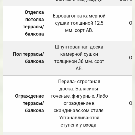
Отделка
Евровагонка камерной
потолка
сушки толщиной 12,5
От
террасы/
мм. сорт АВ.
балкона
Шпунтованная доска
Пол террасы/
камерной сушки
От
балкона
толщиной 36 мм. сорт
АВ.
Перила- строганая
доска. Балясины-
Ограждение
точеные, фигурные. Либо
террасы/
ограждение в
От
балкона
скандинавском стиле.
Устанавливаются
ступени у входа.