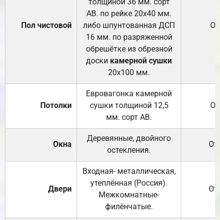
толщиной 36 мм. сорт
АВ. по рейке 20х40 мм.
Пол чистовой
либо шпунтованная ДСП
От
16 мм. по разряженной
обрешётке из обрезной
доски
камерной сушки
20х100 мм.
Евровагонка камерной
Потолки
сушки толщиной 12,5
От
мм. сорт АВ.
Деревянные, двойного
Окна
От
остекления.
Входная- металлическая,
утеплённая (Россия).
Двери
От
Межкомнатные-
филёнчатые.