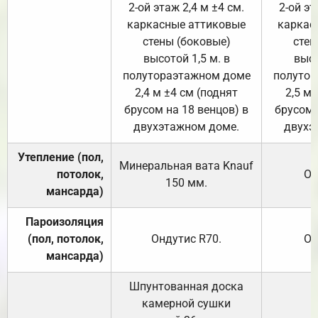
2-ой этаж 2,4 м ±4 см.
2-ой эт
каркасные аттиковые
каркас
стены (боковые)
стен
высотой 1,5 м. в
высо
полутораэтажном доме
полутор
2,4 м ±4 см (поднят
2,5 м 
брусом на 18 венцов) в
брусом 
двухэтажном доме.
двухэ
Утепление (пол,
Минеральная вата
Knauf
потолок,
От
150
мм.
мансарда)
Пароизоляция
(пол, потолок,
Ондутис
R70
.
От
мансарда)
Шпунтованная доска
камерной сушки