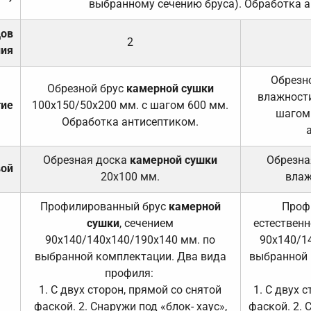
выбранному сечению бруса). Обработка а
дов
2
ния
Обрезно
Обрезной брус
камерной сушки
влажности
тие
100х150/50х200 мм. с шагом 600 мм.
шагом
Обработка антисептиком.
Обрезная доска
камерной сушки
Обрезна
вой
20х100 мм.
влаж
Профилированный брус
камерной
Проф
сушки
, сечением
естественн
90х140/140х140/190х140 мм. по
90х140/1
выбранной комплектации. Два вида
выбранной 
профиля:
1. С двух сторон, прямой со снятой
1. С двух 
фаской. 2. Снаружи под «блок- хаус»,
фаской. 2. 