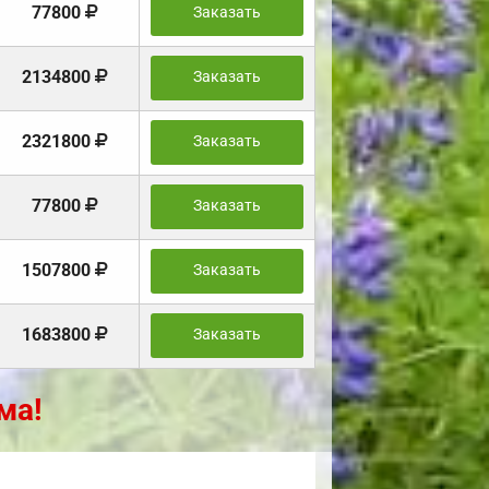
77800
Заказать
2134800
Заказать
2321800
Заказать
77800
Заказать
1507800
Заказать
1683800
Заказать
ма!