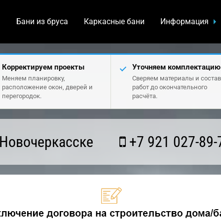
а
Бани из бруса
Каркасные бани
Информация
Корректируем проекты
Уточняем комплектацию
Меняем планировку,
Сверяем материалы и состав
расположение окон, дверей и
работ до окончательного
перегородок.
расчёта.
 Новочеркасске
+7 921 027-89-