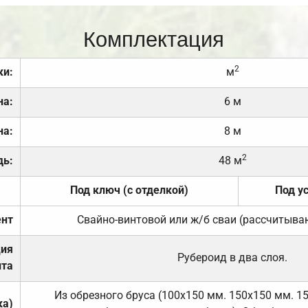
Комплектация
2
ки:
м
на:
6 м
на:
8 м
2
дь:
48 м
Под ключ (с отделкой)
Под у
нт
Свайно-винтовой или ж/б сваи (рассчитыва
ция
Рубероид в два слоя.
та
Из обрезного бруса (100х150 мм. 150х150 мм. 1
ка)