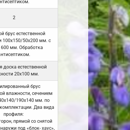
нтисептиком.
2
й брус естественной
 100х150/50х200 мм. с
 600 мм. Обработка
антисептиком.
я доска естественной
ности 20х100 мм.
илированный брус
ой влажности, сечением
40х140/190х140 мм. по
комплектации. Два вида
профиля:
сторон, прямой со снятой
Снаружи под «блок- хаус»,