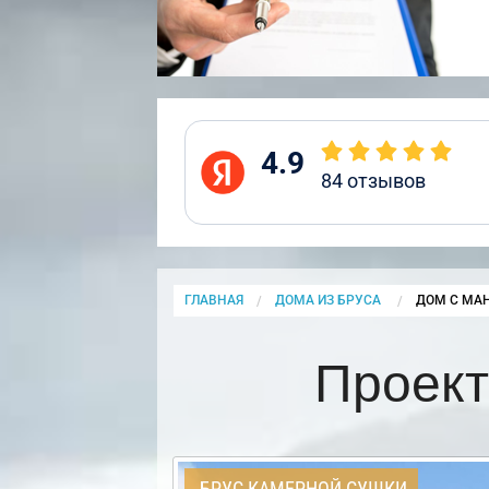
4.9
84
отзывов
ГЛАВНАЯ
ДОМА ИЗ БРУСА
CURRENT:
ДОМ С МА
Проект
БРУС КАМЕРНОЙ СУШКИ