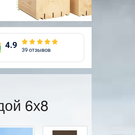
4.9
39
отзывов
дой 6х8