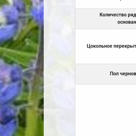
Количество ря
основа
Цокольное перекры
Пол черно