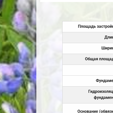
Площадь застрой
Дли
Шири
Общая площа
Фундаме
Гидроизоля
фундамен
Основание (обвяз