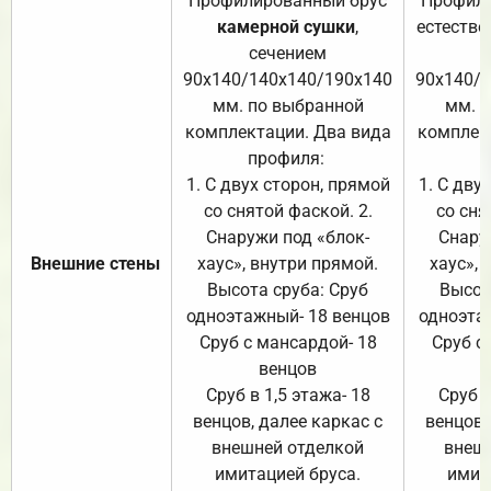
Профилированный брус
Профили
камерной сушки
,
естестве
сечением
с
90х140/140х140/190х140
90х140/
мм. по выбранной
мм. 
комплектации. Два вида
комплек
профиля:
п
1. С двух сторон, прямой
1. С дву
со снятой фаской. 2.
со сня
Снаружи под «блок-
Снару
Внешние стены
хаус», внутри прямой.
хаус», 
Высота сруба: Сруб
Высот
одноэтажный- 18 венцов
одноэта
Сруб с мансардой- 18
Сруб с
венцов
Сруб в 1,5 этажа- 18
Сруб в
венцов, далее каркас с
венцов,
внешней отделкой
внеш
имитацией бруса.
имит