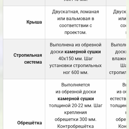
Двускатная, ломаная
Двуска
или вальмовая в
или 
Крыша
соответствии с
соо
проектом.
п
Выполнена из обрезной
Выполне
доски
камерной сушки
доски
Стропильная
40х150 мм. Шаг
влажно
система
установки стропильных
Шаг
ног 600 мм.
стропиль
Выполняется
Вы
из обрезной доски
из об
камерной сушки
естеств
толщиной 20-22 мм. Шаг
толщино
крепления
к
обрешетки 300 мм.
обреш
Обрешётка
Контробрешётка
Конт