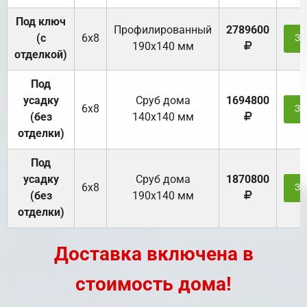
Под ключ
Профилированный
2789600
(с
6х8
За
190х140 мм
отделкой)
Под
усадку
Cруб дома
1694800
6х8
За
(без
140х140 мм
отделки)
Под
усадку
Cруб дома
1870800
6х8
За
(без
190х140 мм
отделки)
Доставка включена в
стоимость дома!