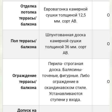
Отделка
Евровагонка камерной
потолка
сушки толщиной 12,5
От
террасы/
мм. сорт АВ.
балкона
Шпунтованная доска
Пол террасы/
камерной сушки
От
балкона
толщиной 36 мм. сорт
АВ.
Перила- строганая
доска. Балясины-
Ограждение
точеные, фигурные. Либо
террасы/
ограждение в
От
балкона
скандинавском стиле.
Устанавливаются
ступени у входа.
Допуск на