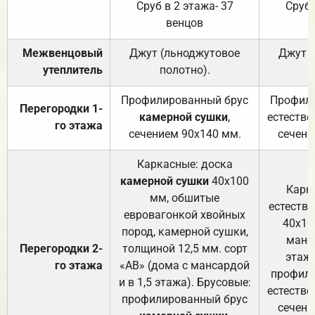
Сруб в 2 этажа- 37
Сруб 
венцов
Межвенцовый
Джут (льноджутовое
Джут 
утеплитель
полотно).
п
Профилированный брус
Профили
Перегородки 1-
камерной сушки
,
естестве
го этажа
сечением 90х140 мм.
сечени
Каркасные: доска
камерной сушки
40х100
Карк
мм, обшитые
естеств
евровагонкой хвойных
40х10
пород, камерной сушки,
манса
Перегородки 2-
толщиной 12,5 мм. сорт
этажа
го этажа
«АВ» (дома с мансардой
профили
и в 1,5 этажа). Брусовые:
естестве
профилированный брус
сечени