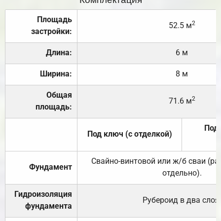
Площадь
2
52.5 м
застройки:
Длина:
6 м
Ширина:
8 м
Общая
2
71.6 м
площадь:
Под 
Под ключ (с отделкой)
Свайно-винтовой или ж/б сваи (р
Фундамент
отдельно).
Гидроизоляция
Рубероид в два слоя
фундамента