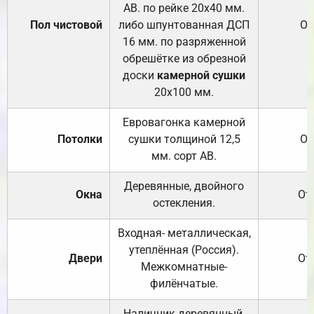
АВ. по рейке 20х40 мм.
Пол чистовой
либо шпунтованная ДСП
От
16 мм. по разряженной
обрешётке из обрезной
доски
камерной сушки
20х100 мм.
Евровагонка камерной
Потолки
сушки толщиной 12,5
От
мм. сорт АВ.
Деревянные, двойного
Окна
От
остекления.
Входная- металлическая,
утеплённая (Россия).
Двери
От
Межкомнатные-
филёнчатые.
Наличник деревянный,