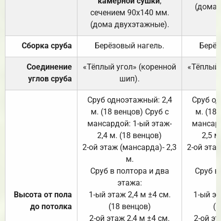
камерной сушки
,
(дома 
сечением 90х140 мм.
(дома двухэтажные).
Сборка сруба
Берёзовый нагель.
Берёз
Соединение
«Тёплый угол» (коренной
«Тёплый 
углов сруба
шип).
Сруб одноэтажный: 2,4
Сруб од
м. (18 венцов) Сруб с
м. (18
мансардой: 1-ый этаж-
мансард
2,4 м. (18 венцов)
2,5 м
2-ой этаж (мансарда)- 2,3
2-ой этаж
м.
Сруб в полтора и два
Сруб в
этажа:
Высота от пола
1-ый этаж 2,4 м ±4 см.
1-ый эт
до потолка
(18 венцов)
(1
2-ой этаж 2,4 м ±4 см.
2-ой эт