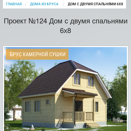
ГЛАВНАЯ
ДОМА ИЗ БРУСА
CURRENT:
ДОМ С ДВУМЯ СПАЛЬНЯМИ 6Х8
Проект №124 Дом с двумя спальнями
6х8
БРУС КАМЕРНОЙ СУШКИ