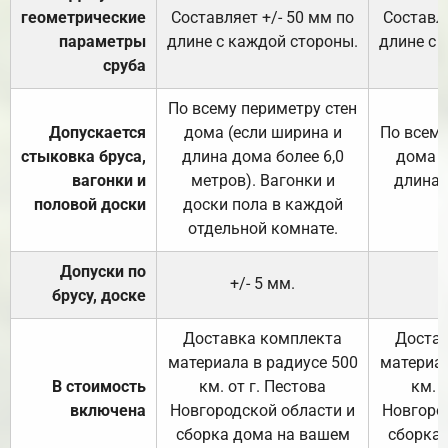
геометрические
Составляет +/- 50 мм по
Составля
параметры
длине с каждой стороны.
длине с 
сруба
По всему периметру стен
Допускается
дома (если ширина и
По всему
стыковка бруса,
длина дома более 6,0
дома (
вагонки и
метров). Вагонки и
длина 
половой доски
доски пола в каждой
отдельной комнате.
Допуски по
+/- 5 мм.
брусу, доске
Доставка комплекта
Достав
материала в радиусе 500
материал
В стоимость
км. от г. Пестова
км. 
включена
Новгородской области и
Новгоро
сборка дома на вашем
сборка