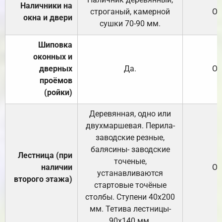
Наличники на
строганый, камерной
От
окна и двери
сушки 70-90 мм.
Шиповка
оконных и
дверных
Да.
От
проёмов
(ройки)
Деревянная, одно или
двухмаршевая. Перила-
заводские резные,
балясины- заводские
Лестница (при
точеные,
наличии
От
устанавливаются
второго этажа)
стартовые точёные
столбы. Ступени 40х200
мм. Тетива лестницы-
90х140 мм.