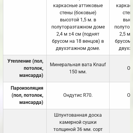
каркасные аттиковые
каркас
стены (боковые)
стен
высотой 1,5 м. в
высо
полутораэтажном доме
полутор
2,4 м ±4 см (поднят
2,5 м 
брусом на 18 венцов) в
брусом 
двухэтажном доме.
двухэ
Утепление (пол,
Минеральная вата
Knauf
потолок,
От
150
мм.
мансарда)
Пароизоляция
(пол, потолок,
Ондутис
R70
.
От
мансарда)
Шпунтованная доска
камерной сушки
толщиной 36 мм. сорт