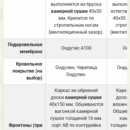
выполняется из бруска
выполня
камерной сушки
40х50
естеств
мм. Крепится по
40х50 м
стропильным ногам
строп
(вентиляционный зазор).
(вентиля
Подкровельная
Ондутис А100
Он
мембрана
Кровельное
Ондулин, Черепица
Ондул
покрытие (на
Ондулин.
выбор)
Каркас из обрезной
Карка
доски
камерной сушки
доски
40х150 мм. Обшиваются
влажно
вагонкой камерной
Обшива
сушки толщиной 16 мм.
каме
Фронтоны (при
сорт АВ по контррейке
толщиной