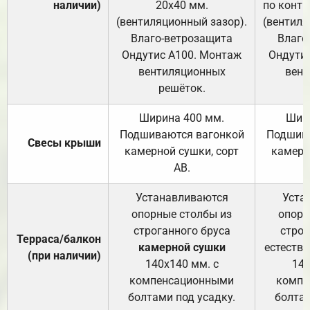
наличии)
20х40 мм.
по контр
(вентиляционный зазор).
(вентиля
Влаго-ветрозащита
Влаго
Ондутис А100. Монтаж
Ондути
вентиляционных
вент
решёток.
Ширина 400 мм.
Шир
Подшиваются вагонкой
Подшива
Свесы крыши
камерной сушки, сорт
камерн
АВ.
Устанавливаются
Уста
опорные столбы из
опорн
строганного бруса
строг
Терраса/балкон
камерной сушки
естеств
(при наличии)
140х140 мм. с
140
компенсационными
компе
болтами под усадку.
болтам