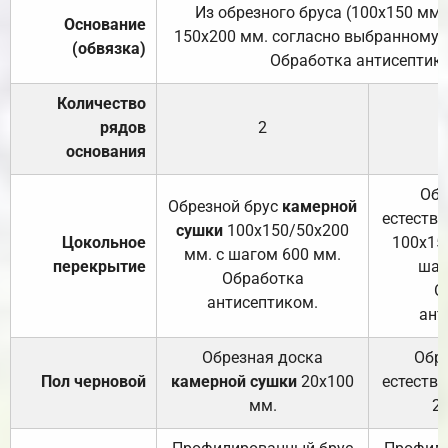
Из обрезного бруса (100х150 мм.
Основание
150х200 мм. согласно выбранному с
(обвязка)
Обработка антисептик
Количество
рядов
2
основания
Обр
Обрезной брус
камерной
естеств
сушки
100х150/50х200
Цокольное
100х15
мм. с шагом 600 мм.
перекрытие
шаг
Обработка
О
антисептиком.
ант
Обрезная доска
Обр
Пол черновой
камерной сушки
20х100
естеств
мм.
2