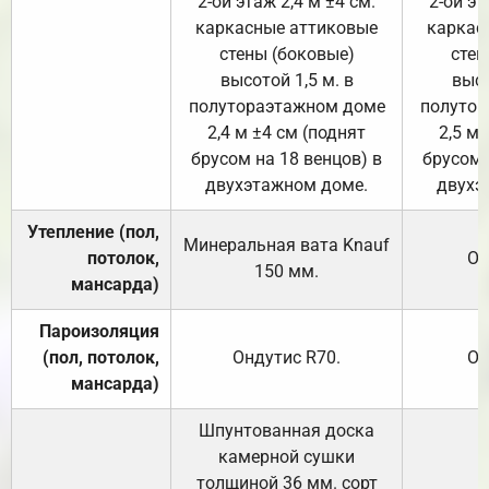
2-ой этаж 2,4 м ±4 см.
2-ой эт
каркасные аттиковые
каркас
стены (боковые)
стен
высотой 1,5 м. в
высо
полутораэтажном доме
полутор
2,4 м ±4 см (поднят
2,5 м 
брусом на 18 венцов) в
брусом 
двухэтажном доме.
двухэ
Утепление (пол,
Минеральная вата
Knauf
потолок,
От
150
мм.
мансарда)
Пароизоляция
(пол, потолок,
Ондутис
R70
.
От
мансарда)
Шпунтованная доска
камерной сушки
толщиной 36 мм. сорт