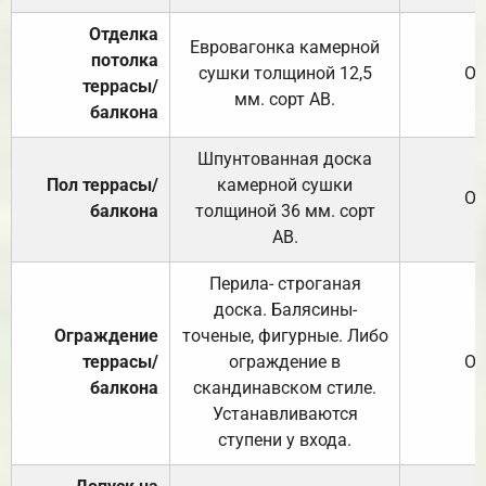
Отделка
Евровагонка камерной
потолка
сушки толщиной 12,5
От
террасы/
мм. сорт АВ.
балкона
Шпунтованная доска
Пол террасы/
камерной сушки
От
балкона
толщиной 36 мм. сорт
АВ.
Перила- строганая
доска. Балясины-
Ограждение
точеные, фигурные. Либо
террасы/
ограждение в
От
балкона
скандинавском стиле.
Устанавливаются
ступени у входа.