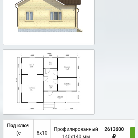
Под ключ
Профилированный
2613600
(с
8х10
З
140х140 мм