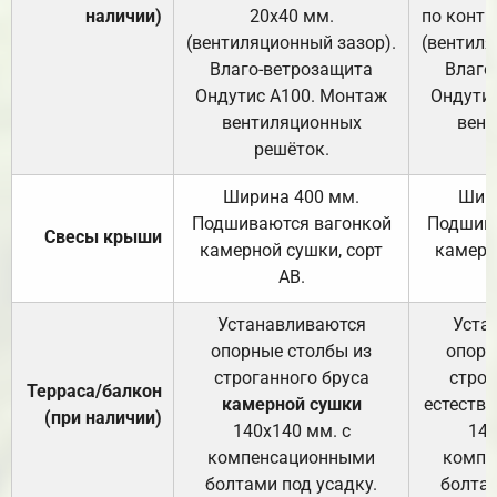
наличии)
20х40 мм.
по контр
(вентиляционный зазор).
(вентиля
Влаго-ветрозащита
Влаго
Ондутис А100. Монтаж
Ондути
вентиляционных
вент
решёток.
Ширина 400 мм.
Шир
Подшиваются вагонкой
Подшива
Свесы крыши
камерной сушки, сорт
камерн
АВ.
Устанавливаются
Уста
опорные столбы из
опорн
строганного бруса
строг
Терраса/балкон
камерной сушки
естеств
(при наличии)
140х140 мм. с
140
компенсационными
компе
болтами под усадку.
болтам