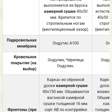
выполняется из бруска
выполня
камерной сушки
40х50
естеств
мм. Крепится по
40х50 м
стропильным ногам
строп
(вентиляционный зазор).
(вентиля
Подкровельная
Ондутис А100
Он
мембрана
Кровельное
Ондулин, Черепица
Ондул
покрытие (на
Ондулин.
выбор)
Каркас из обрезной
Карка
доски
камерной сушки
доски
40х150 мм. Обшиваются
влажно
вагонкой камерной
Обшива
сушки толщиной 16 мм.
каме
Фронтоны (при
сорт АВ по контррейке
толщиной