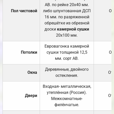
АВ. по рейке 20х40 мм.
Пол чистовой
либо шпунтованная ДСП
От
16 мм. по разряженной
обрешётке из обрезной
доски
камерной сушки
20х100 мм.
Евровагонка камерной
Потолки
сушки толщиной 12,5
От
мм. сорт АВ.
Деревянные, двойного
Окна
От
остекления.
Входная- металлическая,
утеплённая (Россия).
Двери
От
Межкомнатные-
филёнчатые.