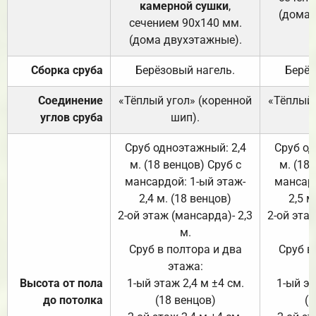
камерной сушки
,
(дома 
сечением 90х140 мм.
(дома двухэтажные).
Сборка сруба
Берёзовый нагель.
Берёз
Соединение
«Тёплый угол» (коренной
«Тёплый 
углов сруба
шип).
Сруб одноэтажный: 2,4
Сруб од
м. (18 венцов) Сруб с
м. (18
мансардой: 1-ый этаж-
мансард
2,4 м. (18 венцов)
2,5 м
2-ой этаж (мансарда)- 2,3
2-ой этаж
м.
Сруб в полтора и два
Сруб в
этажа:
Высота от пола
1-ый этаж 2,4 м ±4 см.
1-ый эт
до потолка
(18 венцов)
(1