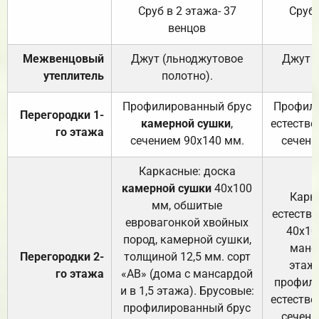
Сруб в 2 этажа- 37
Сруб 
венцов
Межвенцовый
Джут (льноджутовое
Джут 
утеплитель
полотно).
п
Профилированный брус
Профили
Перегородки 1-
камерной сушки
,
естестве
го этажа
сечением 90х140 мм.
сечени
Каркасные: доска
камерной сушки
40х100
Карк
мм, обшитые
естеств
евровагонкой хвойных
40х10
пород, камерной сушки,
манса
Перегородки 2-
толщиной 12,5 мм. сорт
этажа
го этажа
«АВ» (дома с мансардой
профили
и в 1,5 этажа). Брусовые:
естестве
профилированный брус
сечени