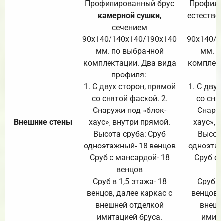
Профилированный брус
Профили
камерной сушки
,
естестве
сечением
с
90х140/140х140/190х140
90х140/
мм. по выбранной
мм. 
комплектации. Два вида
комплек
профиля:
п
1. С двух сторон, прямой
1. С дву
со снятой фаской. 2.
со сня
Снаружи под «блок-
Снару
Внешние стены
хаус», внутри прямой.
хаус», 
Высота сруба: Сруб
Высот
одноэтажный- 18 венцов
одноэта
Сруб с мансардой- 18
Сруб с
венцов
Сруб в 1,5 этажа- 18
Сруб в
венцов, далее каркас с
венцов,
внешней отделкой
внеш
имитацией бруса.
имит