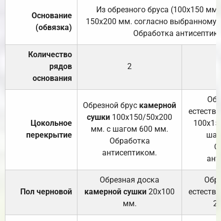
Из обрезного бруса (100х150 мм.
Основание
150х200 мм. согласно выбранному с
(обвязка)
Обработка антисептик
Количество
рядов
2
основания
Обр
Обрезной брус
камерной
естеств
сушки
100х150/50х200
Цокольное
100х15
мм. с шагом 600 мм.
перекрытие
шаг
Обработка
О
антисептиком.
ант
Обрезная доска
Обр
Пол черновой
камерной сушки
20х100
естеств
мм.
2