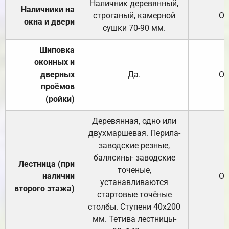
Наличник деревянный,
Наличники на
строганый, камерной
От
окна и двери
сушки 70-90 мм.
Шиповка
оконных и
дверных
Да.
От
проёмов
(ройки)
Деревянная, одно или
двухмаршевая. Перила-
заводские резные,
балясины- заводские
Лестница (при
точеные,
наличии
От
устанавливаются
второго этажа)
стартовые точёные
столбы. Ступени 40х200
мм. Тетива лестницы-