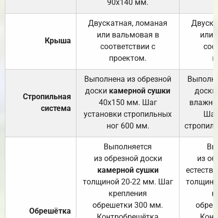
90х140 мм.
Двускатная, ломаная
Двуска
или вальмовая в
или 
Крыша
соответствии с
соо
проектом.
п
Выполнена из обрезной
Выполне
доски
камерной сушки
доски
Стропильная
40х150 мм. Шаг
влажно
система
установки стропильных
Шаг
ног 600 мм.
стропиль
Выполняется
Вы
из обрезной доски
из об
камерной сушки
естеств
толщиной 20-22 мм. Шаг
толщино
крепления
к
обрешетки 300 мм.
обреш
Обрешётка
Контробрешётка
Конт