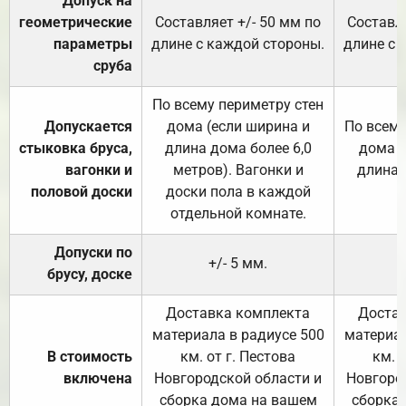
Допуск на
геометрические
Составляет +/- 50 мм по
Составля
параметры
длине с каждой стороны.
длине с 
сруба
По всему периметру стен
Допускается
дома (если ширина и
По всему
стыковка бруса,
длина дома более 6,0
дома (
вагонки и
метров). Вагонки и
длина 
половой доски
доски пола в каждой
отдельной комнате.
Допуски по
+/- 5 мм.
брусу, доске
Доставка комплекта
Достав
материала в радиусе 500
материал
В стоимость
км. от г. Пестова
км. 
включена
Новгородской области и
Новгоро
сборка дома на вашем
сборка