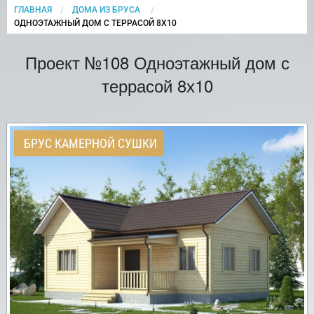
ГЛАВНАЯ
ДОМА ИЗ БРУСА
CURRENT:
ОДНОЭТАЖНЫЙ ДОМ С ТЕРРАСОЙ 8Х10
Проект №108 Одноэтажный дом с
террасой 8х10
БРУС КАМЕРНОЙ СУШКИ