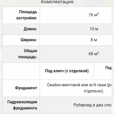
Комплектация
Площадь
2
76 м
застройки:
Длина:
10 м
Ширина:
8 м
Общая
2
68 м
площадь:
Под 
Под ключ (с отделкой)
Свайно-винтовой или ж/б сваи (р
Фундамент
отдельно).
Гидроизоляция
Рубероид в два слоя
фундамента