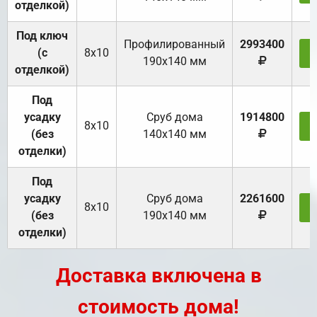
отделкой)
Под ключ
Профилированный
2993400
(с
8х10
З
190х140 мм
отделкой)
Под
усадку
Cруб дома
1914800
8х10
З
(без
140х140 мм
отделки)
Под
усадку
Cруб дома
2261600
8х10
З
(без
190х140 мм
отделки)
Доставка включена в
стоимость дома!