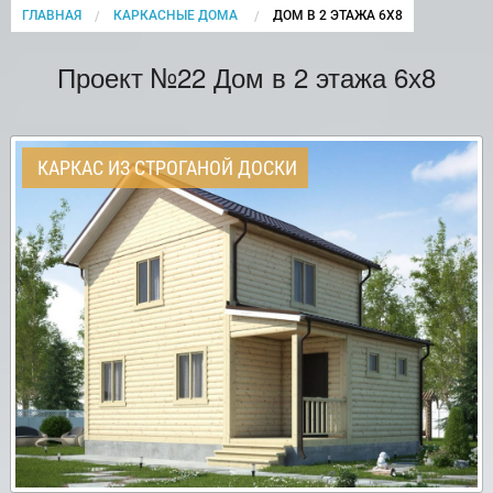
ГЛАВНАЯ
КАРКАСНЫЕ ДОМА
CURRENT:
ДОМ В 2 ЭТАЖА 6Х8
Проект №22 Дом в 2 этажа 6х8
КАРКАС ИЗ СТРОГАНОЙ ДОСКИ