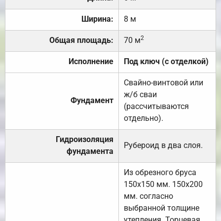
Ширина:
8 м
2
Общая площадь:
70 м
Исполнение
Под ключ (с отделкой)
Свайно-винтовой или
ж/б сваи
Фундамент
(рассчитываются
отдельно).
Гидроизоляция
Рубероид в два слоя.
фундамента
Из обрезного бруса
150х150 мм. 150х200
мм. согласно
выбранной толщине
утепления. Торцевая