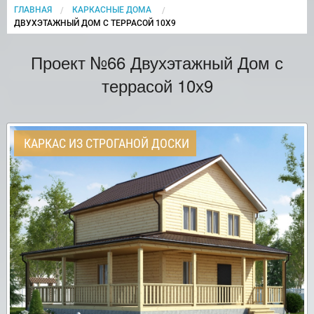
ГЛАВНАЯ
КАРКАСНЫЕ ДОМА
CURRENT:
ДВУХЭТАЖНЫЙ ДОМ С ТЕРРАСОЙ 10Х9
Проект №66 Двухэтажный Дом с
террасой 10х9
КАРКАС ИЗ СТРОГАНОЙ ДОСКИ