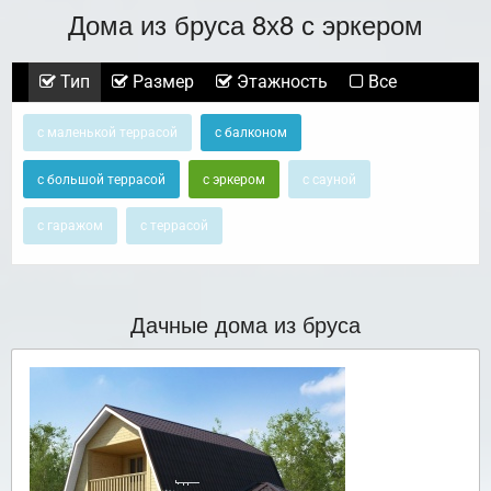
Дома из бруса 8х8 с эркером
Тип
Размер
Этажность
Все
с маленькой террасой
с балконом
с большой террасой
с эркером
с сауной
с гаражом
с террасой
Дачные дома из бруса