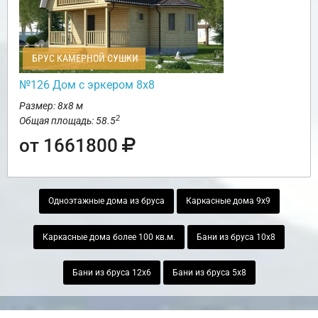
БРУС КАМЕРНОЙ СУШКИ
№126 Дом с эркером 8х8
Размер: 8х8 м
2
Общая площадь: 58.5
от 1661800
Одноэтажные дома из бруса
Каркасные дома 9х9
Каркасные дома более 100 кв.м.
Бани из бруса 10х8
Бани из бруса 12х6
Бани из бруса 5х8