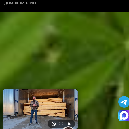
домокомплект.
🔇
⛶
✖