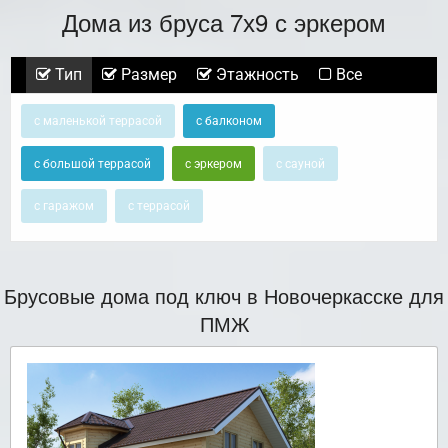
Дома из бруса 7х9 с эркером
Тип
Размер
Этажность
Все
с маленькой террасой
с балконом
с большой террасой
с эркером
с сауной
с гаражом
с террасой
Брусовые дома под ключ в Новочеркасске для
ПМЖ