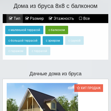
Дома из бруса 8х8 с балконом
Тип
Размер
Этажность
Все
с маленькой террасой
с балконом
с большой террасой
с эркером
с сауной
с гаражом
с террасой
Дачные дома из бруса
ХИТ ПРОДАЖ