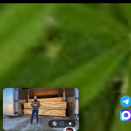
🔇
⛶
✖