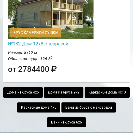
БРУС КАМЕРНОЙ СУШКИ
№132 Дом 12х8 с террасой
Размер: 8х12 м
2
Общая площадь: 126.3
от 2784400
Дома из бруса 4х5
Дома из бруса 9х9
Каркасные дома 4х10
Каркасные дома 4х5
Бани из бруса с мансардой
Бани из бруса 6х6