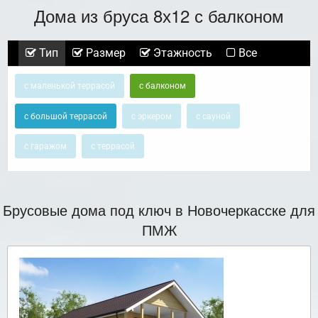
Дома из бруса 8х12 с балконом
Тип
Размер
Этажность
Все
с маленькой террасой
с балконом
с большой террасой
с эркером
с сауной
с гаражом
с террасой
Брусовые дома под ключ в Новочеркасске для
ПМЖ