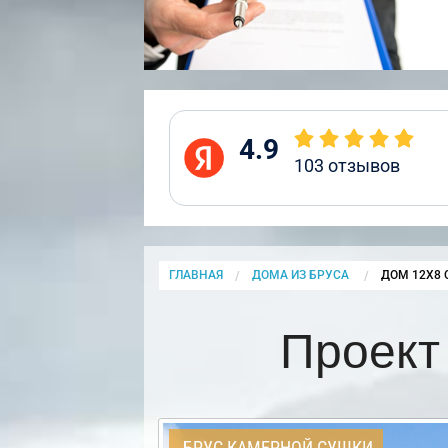
4.9
103
отзывов
ГЛАВНАЯ
ДОМА ИЗ БРУСА
CURRENT:
ДОМ 12Х8 
Проект
БРУС КАМЕРНОЙ СУШКИ