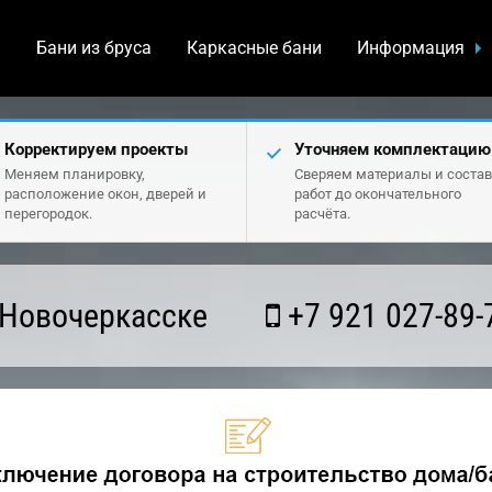
а
Бани из бруса
Каркасные бани
Информация
Корректируем проекты
Уточняем комплектацию
Меняем планировку,
Сверяем материалы и состав
расположение окон, дверей и
работ до окончательного
перегородок.
расчёта.
 Новочеркасске
+7 921 027-89-