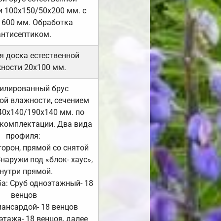
 100х150/50х200 мм. с
 600 мм. Обработка
антисептиком.
я доска естественной
ности 20х100 мм.
илированный брус
ой влажности, сечением
40х140/190х140 мм. по
комплектации. Два вида
профиля:
сторон, прямой со снятой
Снаружи под «блок- хаус»,
нутри прямой.
а: Сруб одноэтажный- 18
венцов
мансардой- 18 венцов
 этажа- 18 венцов, далее