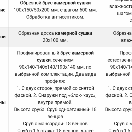
Обрезной брус
камерной сушки
влажности
тие
100х150/50х200 мм. с шагом 600 мм.
шагом
Обработка антисептиком.
Обрезная доска
камерной сушки
Обрезна
вой
20х100 мм.
влаж
Профилированный брус
камерной
Проф
сушки
, сечением
естественн
90х140/140х140/190х140 мм. по
90х140/1
выбранной комплектации. Два вида
выбранной 
профиля:
1. С двух сторон, прямой со снятой
1. С двух 
фаской. 2. Снаружи под «блок- хаус»,
фаской. 2. 
ены
внутри прямой.
в
Высота сруба: Сруб одноэтажный- 18
Высота сруб
венцов
Сруб с мансардой- 18 венцов
Сруб с 
Сруб в 1,5 этажа- 18 венцов, далее
Сруб в 1,5