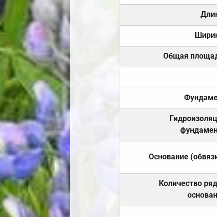
Дли
Шири
Общая площа
Фундаме
Гидроизоля
фундамен
Основание (обвяз
Количество ря
основа