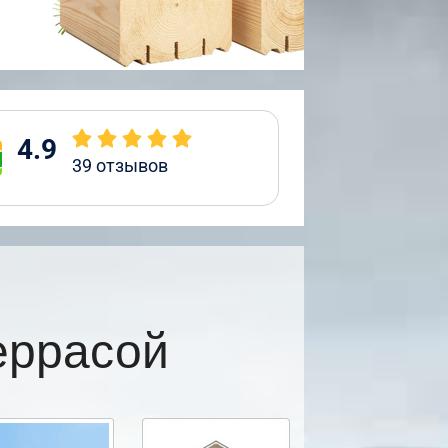
4.9
39
отзывов
еррасой