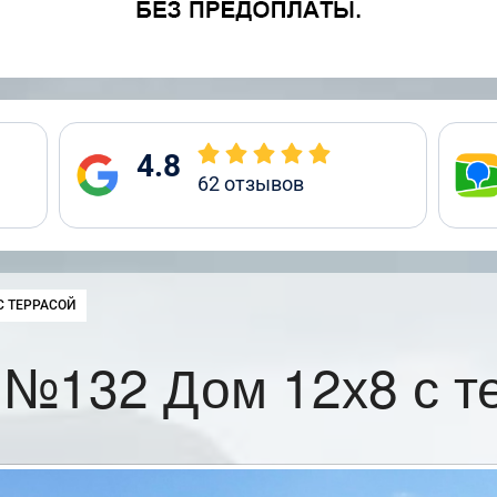
4.8
62
отзывов
С ТЕРРАСОЙ
 №132 Дом 12х8 с т