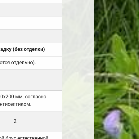
садку (без отделки)
ются отдельно).
50х200 мм. согласно
нтисептиком.
2
й брус естественной