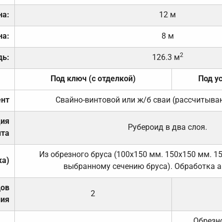
на:
12 м
на:
8 м
2
дь:
126.3 м
Под ключ (с отделкой)
Под у
нт
Свайно-винтовой или ж/б сваи (рассчитыва
ция
Рубероид в два слоя.
та
Из обрезного бруса (100х150 мм. 150х150 мм. 1
ка)
выбранному сечению бруса). Обработка а
дов
2
ния
Обрезно