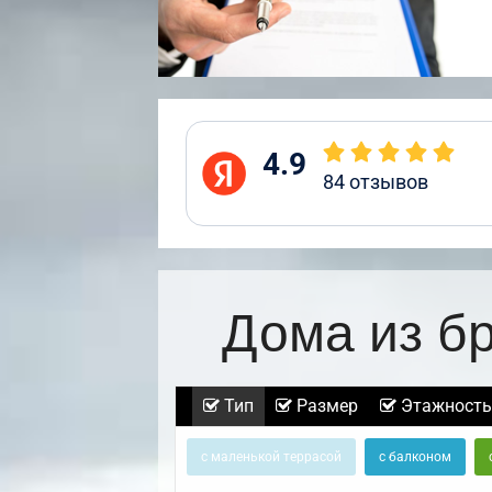
4.9
84
отзывов
Дома из б
Тип
Размер
Этажность
с маленькой террасой
с балконом