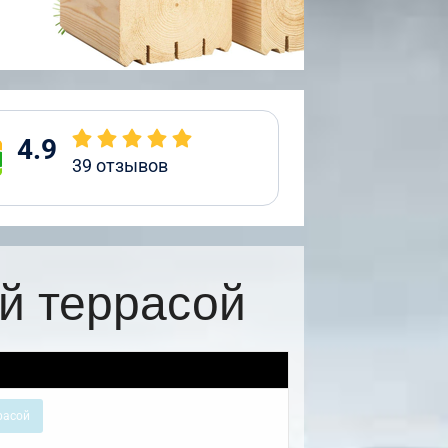
4.9
39
отзывов
й террасой
расой