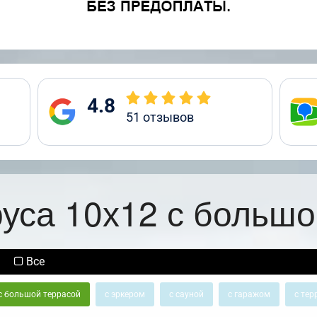
4.8
51
отзывов
руса 10х12 с большо
Все
с большой террасой
с эркером
с сауной
с гаражом
с тер