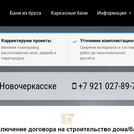
а
Бани из бруса
Каркасные бани
Информация
Корректируем проекты
Уточняем комплектацию
Меняем планировку,
Сверяем материалы и состав
расположение окон, дверей и
работ до окончательного
перегородок.
расчёта.
 Новочеркасске
+7 921 027-89-