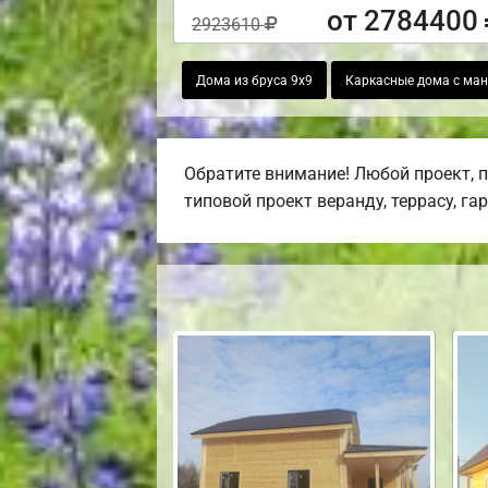
от 2784400
2923610
Дома из бруса 9х9
Каркасные дома с ма
Обратите внимание! Любой проект, 
типовой проект веранду, террасу, га