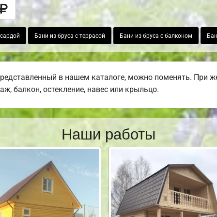
нсардой
Бани из бруса с террасой
Бани из бруса с балконом
Бан
представленный в нашем каталоге, можно поменять. При 
раж, балкон, остекление, навес или крыльцо.
Наши работы