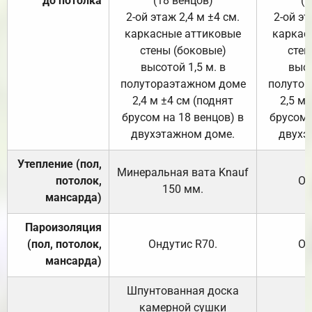
до потолка
(18 венцов)
(1
2-ой этаж 2,4 м ±4 см.
2-ой эт
каркасные аттиковые
каркас
стены (боковые)
стен
высотой 1,5 м. в
высо
полутораэтажном доме
полутор
2,4 м ±4 см (поднят
2,5 м 
брусом на 18 венцов) в
брусом 
двухэтажном доме.
двухэ
Утепление (пол,
Минеральная вата
Knauf
потолок,
От
150
мм.
мансарда)
Пароизоляция
(пол, потолок,
Ондутис
R70
.
От
мансарда)
Шпунтованная доска
камерной сушки