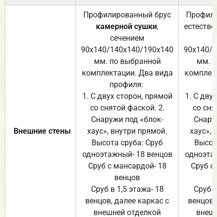
Профилированный брус
Профили
камерной сушки
,
естестве
сечением
с
90х140/140х140/190х140
90х140/
мм. по выбранной
мм. 
комплектации. Два вида
комплек
профиля:
п
1. С двух сторон, прямой
1. С дву
со снятой фаской. 2.
со сня
Снаружи под «блок-
Снару
Внешние стены
хаус», внутри прямой.
хаус», 
Высота сруба: Сруб
Высот
одноэтажный- 18 венцов
одноэта
Сруб с мансардой- 18
Сруб с
венцов
Сруб в 1,5 этажа- 18
Сруб в
венцов, далее каркас с
венцов,
внешней отделкой
внеш