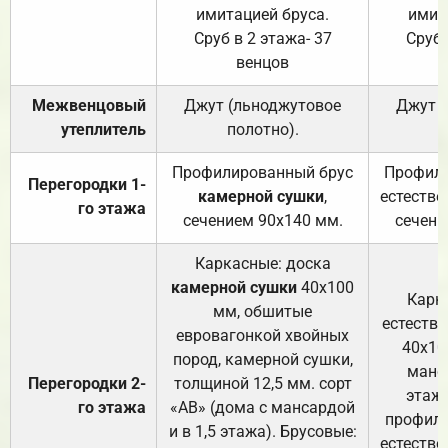
имитацией бруса.
имит
Сруб в 2 этажа- 37
Сруб 
венцов
Межвенцовый
Джут (льноджутовое
Джут 
утеплитель
полотно).
п
Профилированный брус
Профили
Перегородки 1-
камерной сушки
,
естестве
го этажа
сечением 90х140 мм.
сечени
Каркасные: доска
камерной сушки
40х100
Карк
мм, обшитые
естеств
евровагонкой хвойных
40х10
пород, камерной сушки,
манса
Перегородки 2-
толщиной 12,5 мм. сорт
этажа
го этажа
«АВ» (дома с мансардой
профили
и в 1,5 этажа). Брусовые:
естестве