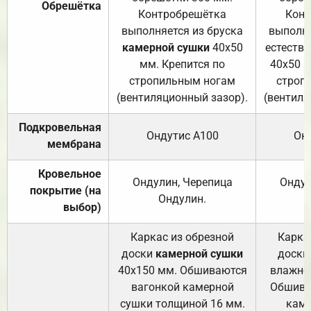
Обрешётка
Контробрешётка
Конт
выполняется из бруска
выполня
камерной сушки
40х50
естеств
мм. Крепится по
40х50 м
стропильным ногам
строп
(вентиляционный зазор).
(вентиля
Подкровельная
Ондутис А100
Он
мембрана
Кровельное
Ондулин, Черепица
Ондул
покрытие (на
Ондулин.
выбор)
Каркас из обрезной
Карка
доски
камерной сушки
доски
40х150 мм. Обшиваются
влажно
вагонкой камерной
Обшива
сушки толщиной 16 мм.
каме