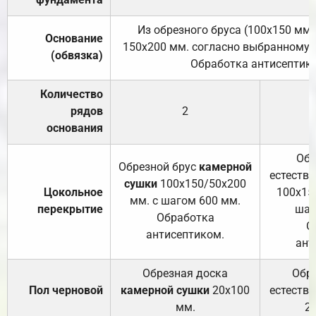
Из обрезного бруса (100х150 мм.
Основание
150х200 мм. согласно выбранному с
(обвязка)
Обработка антисептик
Количество
рядов
2
основания
Обр
Обрезной брус
камерной
естеств
сушки
100х150/50х200
Цокольное
100х15
мм. с шагом 600 мм.
перекрытие
шаг
Обработка
О
антисептиком.
ант
Обрезная доска
Обр
Пол черновой
камерной сушки
20х100
естеств
мм.
2