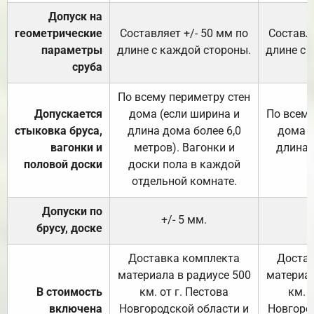
Допуск на
геометрические
Составляет +/- 50 мм по
Составля
параметры
длине с каждой стороны.
длине с 
сруба
По всему периметру стен
Допускается
дома (если ширина и
По всему
стыковка бруса,
длина дома более 6,0
дома (
вагонки и
метров). Вагонки и
длина 
половой доски
доски пола в каждой
отдельной комнате.
Допуски по
+/- 5 мм.
брусу, доске
Доставка комплекта
Достав
материала в радиусе 500
материал
В стоимость
км. от г. Пестова
км. 
включена
Новгородской области и
Новгоро