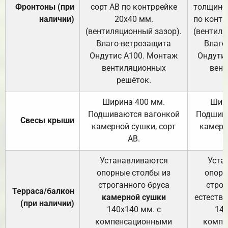
Фронтоны (при
сорт АВ по контррейке
толщиной
наличии)
20х40 мм.
по контр
(вентиляционный зазор).
(вентиля
Влаго-ветрозащита
Влаго
Ондутис А100. Монтаж
Ондути
вентиляционных
вент
решёток.
Ширина 400 мм.
Шир
Подшиваются вагонкой
Подшива
Свесы крыши
камерной сушки, сорт
камерн
АВ.
Устанавливаются
Уста
опорные столбы из
опорн
строганного бруса
строг
Терраса/балкон
камерной сушки
естеств
(при наличии)
140х140 мм. с
140
компенсационными
компе