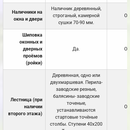
Наличник деревянный,
Наличники на
строганый, камерной
От
окна и двери
сушки 70-90 мм.
Шиповка
оконных и
дверных
Да.
От
проёмов
(ройки)
Деревянная, одно или
двухмаршевая. Перила-
заводские резные,
балясины- заводские
Лестница (при
точеные,
наличии
От
устанавливаются
второго этажа)
стартовые точёные
столбы. Ступени 40х200