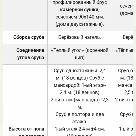
профилированный брус
сечени
камерной сушки
,
(дома 
сечением 90х140 мм.
(дома двухэтажные).
Сборка сруба
Берёзовый нагель.
Берёз
Соединение
«Тёплый угол» (коренной
«Тёплый 
углов сруба
шип).
Сруб одноэтажный: 2,4
Сруб од
м. (18 венцов) Сруб с
м. (18
мансардой: 1-ый этаж-
мансард
2,4 м. (18 венцов)
2,5 м
2-ой этаж (мансарда)- 2,3
2-ой этаж
м.
Сруб в полтора и два
Сруб в
этажа:
Высота от пола
1-ый этаж 2,4 м ±4 см.
1-ый эт