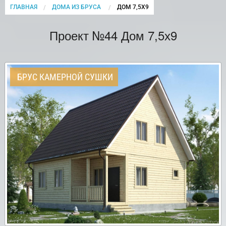
ГЛАВНАЯ
ДОМА ИЗ БРУСА
CURRENT:
ДОМ 7,5Х9
Проект №44 Дом 7,5х9
БРУС КАМЕРНОЙ СУШКИ