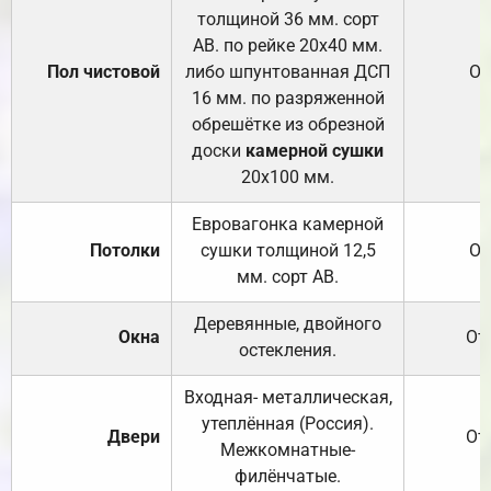
толщиной 36 мм. сорт
АВ. по рейке 20х40 мм.
Пол чистовой
либо шпунтованная ДСП
От
16 мм. по разряженной
обрешётке из обрезной
доски
камерной сушки
20х100 мм.
Евровагонка камерной
Потолки
сушки толщиной 12,5
От
мм. сорт АВ.
Деревянные, двойного
Окна
От
остекления.
Входная- металлическая,
утеплённая (Россия).
Двери
От
Межкомнатные-
филёнчатые.