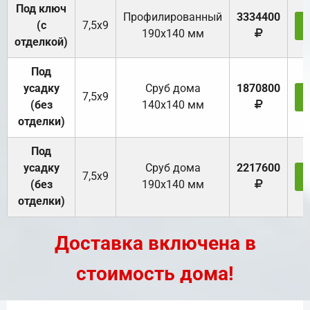
Под ключ
Профилированный
3334400
(с
7,5х9
190х140 мм
отделкой)
Под
усадку
Cруб дома
1870800
7,5х9
(без
140х140 мм
отделки)
Под
усадку
Cруб дома
2217600
7,5х9
(без
190х140 мм
отделки)
Доставка включена в
стоимость дома!