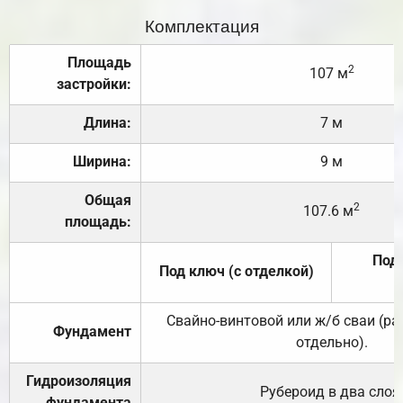
Комплектация
Площадь
2
107 м
застройки:
Длина:
7 м
Ширина:
9 м
Общая
2
107.6 м
площадь:
Под 
Под ключ (с отделкой)
Свайно-винтовой или ж/б сваи (р
Фундамент
отдельно).
Гидроизоляция
Рубероид в два слоя
фундамента