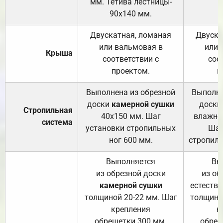
мм. Тетива лестницы-
90х140 мм.
Двускатная, ломаная
Двуска
или вальмовая в
или 
Крыша
соответствии с
соо
проектом.
п
Выполнена из обрезной
Выполне
доски
камерной сушки
доски
Стропильная
40х150 мм. Шаг
влажно
система
установки стропильных
Шаг
ног 600 мм.
стропиль
Выполняется
Вы
из обрезной доски
из об
камерной сушки
естеств
толщиной 20-22 мм. Шаг
толщино
крепления
к
обрешетки 300 мм.
обреш