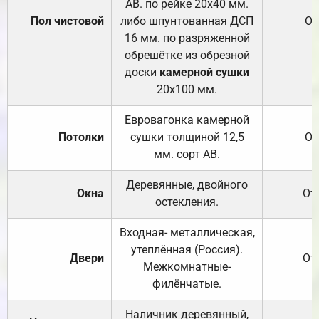
АВ. по рейке 20х40 мм.
Пол чистовой
либо шпунтованная ДСП
От
16 мм. по разряженной
обрешётке из обрезной
доски
камерной сушки
20х100 мм.
Евровагонка камерной
Потолки
сушки толщиной 12,5
От
мм. сорт АВ.
Деревянные, двойного
Окна
От
остекления.
Входная- металлическая,
утеплённая (Россия).
Двери
От
Межкомнатные-
филёнчатые.
Наличник деревянный,