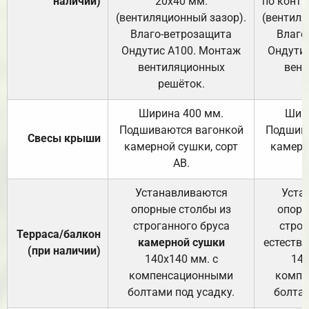
наличии)
20х40 мм.
по контр
(вентиляционный зазор).
(вентиля
Влаго-ветрозащита
Влаго
Ондутис А100. Монтаж
Ондути
вентиляционных
вент
решёток.
Ширина 400 мм.
Шир
Подшиваются вагонкой
Подшива
Свесы крыши
камерной сушки, сорт
камерн
АВ.
Устанавливаются
Уста
опорные столбы из
опорн
строганного бруса
строг
Терраса/балкон
камерной сушки
естеств
(при наличии)
140х140 мм. с
140
компенсационными
компе
болтами под усадку.
болтам