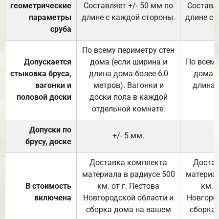
геометрические
Составляет +/- 50 мм по
Составля
параметры
длине с каждой стороны.
длине с 
сруба
По всему периметру стен
Допускается
дома (если ширина и
По всему
стыковка бруса,
длина дома более 6,0
дома (
вагонки и
метров). Вагонки и
длина 
половой доски
доски пола в каждой
отдельной комнате.
Допуски по
+/- 5 мм.
брусу, доске
Доставка комплекта
Достав
материала в радиусе 500
материал
В стоимость
км. от г. Пестова
км. 
включена
Новгородской области и
Новгоро
сборка дома на вашем
сборка