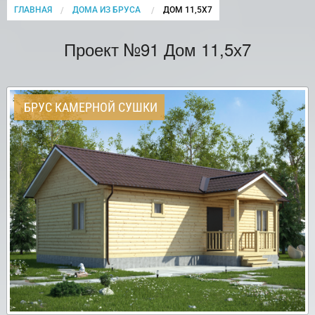
ГЛАВНАЯ
ДОМА ИЗ БРУСА
CURRENT:
ДОМ 11,5Х7
Проект №91 Дом 11,5х7
БРУС КАМЕРНОЙ СУШКИ