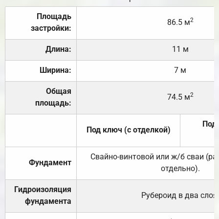
Площадь
2
86.5 м
застройки:
Длина:
11 м
Ширина:
7 м
Общая
2
74.5 м
площадь:
Под 
Под ключ (с отделкой)
Свайно-винтовой или ж/б сваи (р
Фундамент
отдельно).
Гидроизоляция
Рубероид в два слоя
фундамента