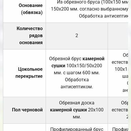
Из обрезного бруса (100х150 мм.
Основание
150х200 мм. согласно выбранному с
(обвязка)
Обработка антисептик
Количество
рядов
2
основания
Обр
Обрезной брус
камерной
естеств
сушки
100х150/50х200
Цокольное
100х15
мм. с шагом 600 мм.
перекрытие
шаг
Обработка
О
антисептиком.
ант
Обрезная доска
Обр
Пол черновой
камерной сушки
20х100
естеств
мм.
2
Профилированный брус
Профили