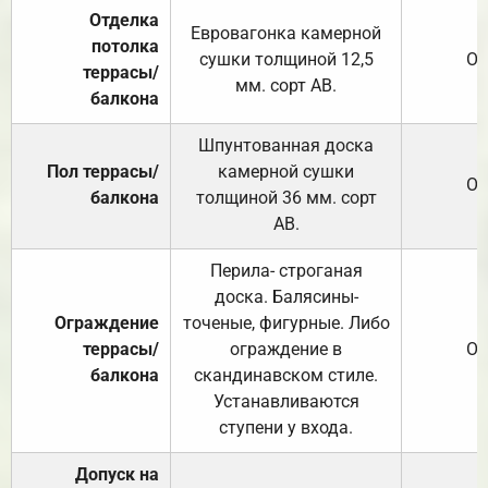
Отделка
Евровагонка камерной
потолка
сушки толщиной 12,5
От
террасы/
мм. сорт АВ.
балкона
Шпунтованная доска
Пол террасы/
камерной сушки
От
балкона
толщиной 36 мм. сорт
АВ.
Перила- строганая
доска. Балясины-
Ограждение
точеные, фигурные. Либо
террасы/
ограждение в
От
балкона
скандинавском стиле.
Устанавливаются
ступени у входа.
Допуск на