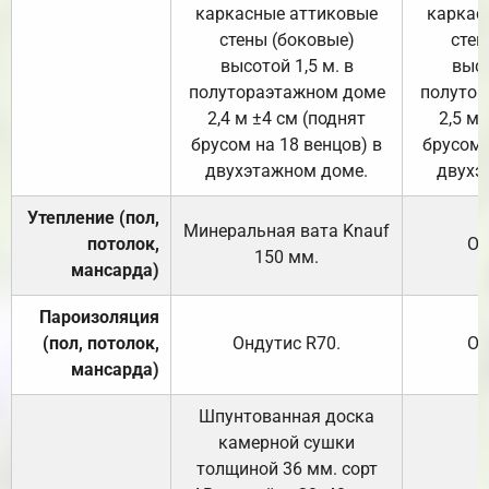
каркасные аттиковые
каркас
стены (боковые)
стен
высотой 1,5 м. в
высо
полутораэтажном доме
полутор
2,4 м ±4 см (поднят
2,5 м 
брусом на 18 венцов) в
брусом 
двухэтажном доме.
двухэ
Утепление (пол,
Минеральная вата
Knauf
потолок,
От
150
мм.
мансарда)
Пароизоляция
(пол, потолок,
Ондутис
R70
.
От
мансарда)
Шпунтованная доска
камерной сушки
толщиной 36 мм. сорт