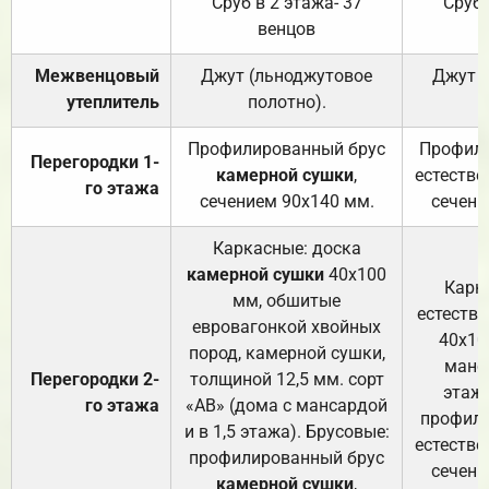
Сруб в 2 этажа- 37
Сруб 
венцов
Межвенцовый
Джут (льноджутовое
Джут 
утеплитель
полотно).
п
Профилированный брус
Профили
Перегородки 1-
камерной сушки
,
естестве
го этажа
сечением 90х140 мм.
сечени
Каркасные: доска
камерной сушки
40х100
Карк
мм, обшитые
естеств
евровагонкой хвойных
40х10
пород, камерной сушки,
манса
Перегородки 2-
толщиной 12,5 мм. сорт
этажа
го этажа
«АВ» (дома с мансардой
профили
и в 1,5 этажа). Брусовые:
естестве
профилированный брус
сечени
камерной сушки
,