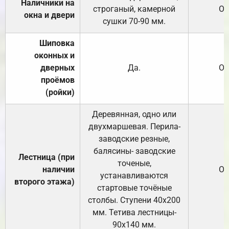
Наличники на
строганый, камерной
От
окна и двери
сушки 70-90 мм.
Шиповка
оконных и
дверных
Да.
От
проёмов
(ройки)
Деревянная, одно или
двухмаршевая. Перила-
заводские резные,
балясины- заводские
Лестница (при
точеные,
наличии
От
устанавливаются
второго этажа)
стартовые точёные
столбы. Ступени 40х200
мм. Тетива лестницы-
90х140 мм.