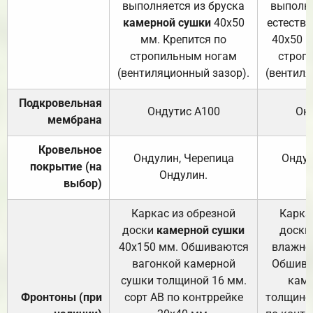
выполняется из бруска
выполня
камерной сушки
40х50
естеств
мм. Крепится по
40х50 м
стропильным ногам
строп
(вентиляционный зазор).
(вентиля
Подкровельная
Ондутис А100
Он
мембрана
Кровельное
Ондулин, Черепица
Ондул
покрытие (на
Ондулин.
выбор)
Каркас из обрезной
Карка
доски
камерной сушки
доски
40х150 мм. Обшиваются
влажно
вагонкой камерной
Обшива
сушки толщиной 16 мм.
каме
Фронтоны (при
сорт АВ по контррейке
толщиной