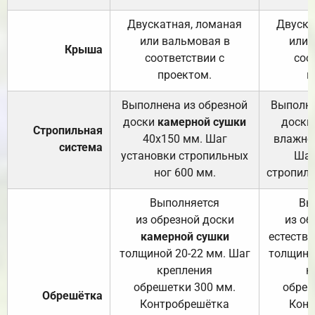
Двускатная, ломаная
Двуска
или вальмовая в
или 
Крыша
соответствии с
соо
проектом.
п
Выполнена из обрезной
Выполне
доски
камерной сушки
доски
Стропильная
40х150 мм. Шаг
влажно
система
установки стропильных
Шаг
ног 600 мм.
стропиль
Выполняется
Вы
из обрезной доски
из об
камерной сушки
естеств
толщиной 20-22 мм. Шаг
толщино
крепления
к
обрешетки 300 мм.
обреш
Обрешётка
Контробрешётка
Конт