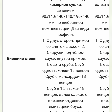
камерной сушки
,
естестве
сечением
с
90х140/140х140/190х140
90х140/
мм. по выбранной
мм. 
комплектации. Два вида
комплек
профиля:
п
1. С двух сторон, прямой
1. С дву
со снятой фаской. 2.
со сня
Снаружи под «блок-
Снару
Внешние стены
хаус», внутри прямой.
хаус», 
Высота сруба: Сруб
Высот
одноэтажный- 18 венцов
одноэта
Сруб с мансардой- 18
Сруб с
венцов
Сруб в 1,5 этажа- 18
Сруб в
венцов, далее каркас с
венцов,
внешней отделкой
внеш
имитацией бруса.
имит