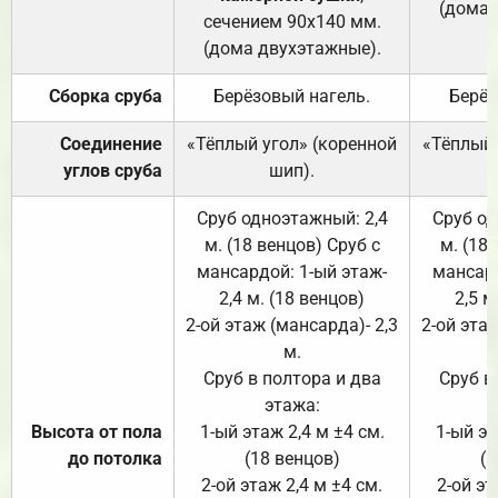
(дома 
сечением 90х140 мм.
(дома двухэтажные).
Сборка сруба
Берёзовый нагель.
Берёз
Соединение
«Тёплый угол» (коренной
«Тёплый 
углов сруба
шип).
Сруб одноэтажный: 2,4
Сруб од
м. (18 венцов) Сруб с
м. (18
мансардой: 1-ый этаж-
мансард
2,4 м. (18 венцов)
2,5 м
2-ой этаж (мансарда)- 2,3
2-ой этаж
м.
Сруб в полтора и два
Сруб в
этажа:
Высота от пола
1-ый этаж 2,4 м ±4 см.
1-ый эт
до потолка
(18 венцов)
(1
2-ой этаж 2,4 м ±4 см.
2-ой эт