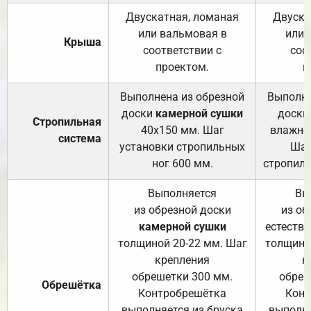
Двускатная, ломаная
Двуска
или вальмовая в
или 
Крыша
соответствии с
соо
проектом.
п
Выполнена из обрезной
Выполне
доски
камерной сушки
доски
Стропильная
40х150 мм. Шаг
влажно
система
установки стропильных
Шаг
ног 600 мм.
стропиль
Выполняется
Вы
из обрезной доски
из об
камерной сушки
естеств
толщиной 20-22 мм. Шаг
толщино
крепления
к
обрешетки 300 мм.
обреш
Обрешётка
Контробрешётка
Конт
выполняется из бруска
выполня