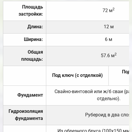
Площадь
2
72 м
застройки:
Длина:
12 м
Ширина:
6 м
Общая
2
57.6 м
площадь:
Под 
Под ключ (с отделкой)
Свайно-винтовой или ж/б сваи (р
Фундамент
отдельно).
Гидроизоляция
Рубероид в два слоя
фундамента
Из обрезного бруса (100х150 мм.