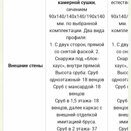
камерной сушки
,
естестве
сечением
с
90х140/140х140/190х140
90х140/
мм. по выбранной
мм. 
комплектации. Два вида
комплек
профиля:
п
1. С двух сторон, прямой
1. С дву
со снятой фаской. 2.
со сня
Снаружи под «блок-
Снару
Внешние стены
хаус», внутри прямой.
хаус», 
Высота сруба: Сруб
Высот
одноэтажный- 18 венцов
одноэта
Сруб с мансардой- 18
Сруб с
венцов
Сруб в 1,5 этажа- 18
Сруб в
венцов, далее каркас с
венцов,
внешней отделкой
внеш
имитацией бруса.
имит
Сруб в 2 этажа- 37
Сруб 