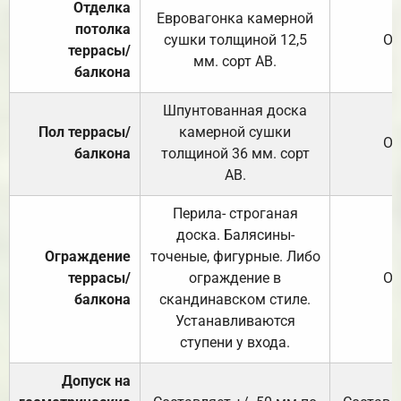
Отделка
Евровагонка камерной
потолка
сушки толщиной 12,5
От
террасы/
мм. сорт АВ.
балкона
Шпунтованная доска
Пол террасы/
камерной сушки
От
балкона
толщиной 36 мм. сорт
АВ.
Перила- строганая
доска. Балясины-
Ограждение
точеные, фигурные. Либо
террасы/
ограждение в
От
балкона
скандинавском стиле.
Устанавливаются
ступени у входа.
Допуск на