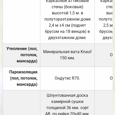
каркасные аттиковые
каркас
стены (боковые)
стен
высотой 1,5 м. в
высо
полутораэтажном доме
полутор
2,4 м ±4 см (поднят
2,5 м 
брусом на 18 венцов) в
брусом 
двухэтажном доме.
двухэ
Утепление (пол,
Минеральная вата
Knauf
потолок,
От
150
мм.
мансарда)
Пароизоляция
(пол, потолок,
Ондутис
R70
.
От
мансарда)
Шпунтованная доска
камерной сушки
толщиной 36 мм. сорт
АВ. по рейке 20х40 мм.