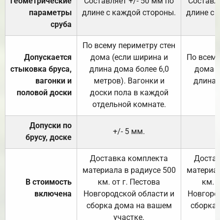
геометрические
Составляет +/- 50 мм по
Составля
параметры
длине с каждой стороны.
длине с 
сруба
По всему периметру стен
Допускается
дома (если ширина и
По всему
стыковка бруса,
длина дома более 6,0
дома (
вагонки и
метров). Вагонки и
длина 
половой доски
доски пола в каждой
отдельной комнате.
Допуски по
+/- 5 мм.
брусу, доске
Доставка комплекта
Достав
материала в радиусе 500
материал
В стоимость
км. от г. Пестова
км. 
включена
Новгородской области и
Новгоро
сборка дома на вашем
сборка
участке.