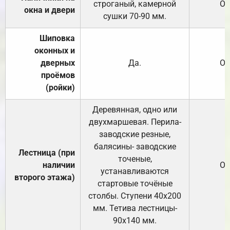
строганый, камерной
От
окна и двери
сушки 70-90 мм.
Шиповка
оконных и
дверных
Да.
От
проёмов
(ройки)
Деревянная, одно или
двухмаршевая. Перила-
заводские резные,
балясины- заводские
Лестница (при
точеные,
наличии
От
устанавливаются
второго этажа)
стартовые точёные
столбы. Ступени 40х200
мм. Тетива лестницы-
90х140 мм.