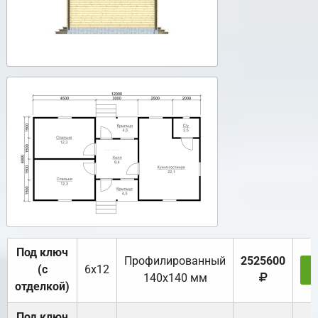
Под ключ
Профилированный
2525600
(с
6х12
З
140х140 мм
отделкой)
Под ключ