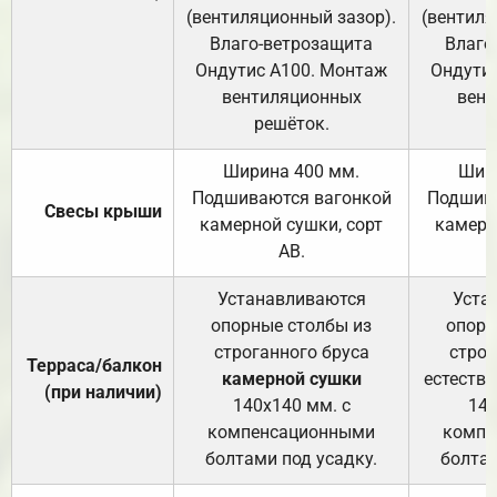
(вентиляционный зазор).
(вентиля
Влаго-ветрозащита
Влаго
Ондутис А100. Монтаж
Ондути
вентиляционных
вент
решёток.
Ширина 400 мм.
Шир
Подшиваются вагонкой
Подшива
Свесы крыши
камерной сушки, сорт
камерн
АВ.
Устанавливаются
Уста
опорные столбы из
опорн
строганного бруса
строг
Терраса/балкон
камерной сушки
естеств
(при наличии)
140х140 мм. с
140
компенсационными
компе
болтами под усадку.
болтам