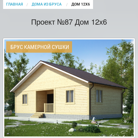
ГЛАВНАЯ
ДОМА ИЗ БРУСА
CURRENT:
ДОМ 12Х6
Проект №87 Дом 12х6
БРУС КАМЕРНОЙ СУШКИ