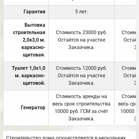
Гарантия
5 лет.
Бытовка
строительная
Стоимость 23000 руб.
Стоимо
2,0х3,0 м.
Остаётся на участке
Остаёт
каркасно-
Заказчика.
З
щитовая.
Туалет 1,0х1,0
Стоимость 12000 руб.
Стоимо
м. каркасно-
Остаётся на участке
Остаёт
щитовой.
Заказчика.
З
Стоимость аренды на
Стоимо
весь срок строительства
весь сро
Генератор
10000 руб. ГСМ за счёт
10000 р
Заказчика.
З
Строительство дома осуществляется в нескольких