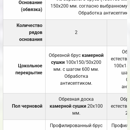
Основание
150х200 мм. согласно выбранному с
(обвязка)
Обработка антисептик
Количество
рядов
2
основания
Обр
Обрезной брус
камерной
естеств
сушки
100х150/50х200
Цокольное
100х15
мм. с шагом 600 мм.
перекрытие
шаг
Обработка
О
антисептиком.
ант
Обрезная доска
Обр
Пол черновой
камерной сушки
20х100
естеств
мм.
2
Профилированный брус
Профили