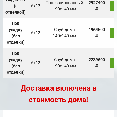
Профилированный
2927400
(с
6х12
З
190х140 мм
отделкой)
Под
усадку
Cруб дома
1964600
6х12
З
(без
140х140 мм
отделки)
Под
усадку
Cруб дома
2239600
6х12
З
(без
190х140 мм
отделки)
Доставка включена в
стоимость дома!