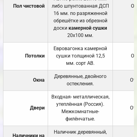
Пол чистовой
либо шпунтованная ДСП
От
16 мм. по разряженной
обрешётке из обрезной
доски
камерной сушки
20х100 мм.
Евровагонка камерной
Потолки
сушки толщиной 12,5
От
мм. сорт АВ.
Деревянные, двойного
Окна
От
остекления.
Входная- металлическая,
утеплённая (Россия).
Двери
От
Межкомнатные-
филёнчатые.
Наличник деревянный,
Наличники на