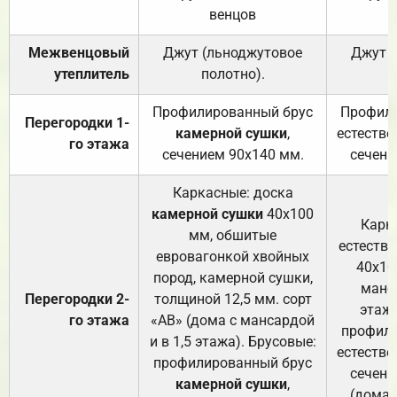
венцов
Межвенцовый
Джут (льноджутовое
Джут 
утеплитель
полотно).
п
Профилированный брус
Профили
Перегородки 1-
камерной сушки
,
естестве
го этажа
сечением 90х140 мм.
сечени
Каркасные: доска
камерной сушки
40х100
Карк
мм, обшитые
естеств
евровагонкой хвойных
40х10
пород, камерной сушки,
манса
Перегородки 2-
толщиной 12,5 мм. сорт
этажа
го этажа
«АВ» (дома с мансардой
профили
и в 1,5 этажа). Брусовые:
естестве
профилированный брус
сечени
камерной сушки
,
(дома 