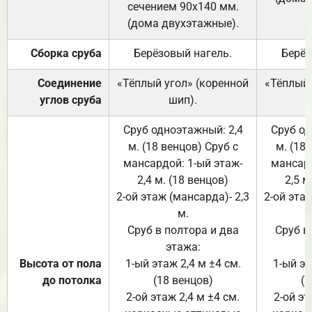
сечением 90х140 мм.
(дома двухэтажные).
Сборка сруба
Берёзовый нагель.
Берёз
Соединение
«Тёплый угол» (коренной
«Тёплый 
углов сруба
шип).
Сруб одноэтажный: 2,4
Сруб од
м. (18 венцов) Сруб с
м. (18
мансардой: 1-ый этаж-
мансард
2,4 м. (18 венцов)
2,5 м
2-ой этаж (мансарда)- 2,3
2-ой этаж
м.
Сруб в полтора и два
Сруб в
этажа:
Высота от пола
1-ый этаж 2,4 м ±4 см.
1-ый эт
до потолка
(18 венцов)
(1
2-ой этаж 2,4 м ±4 см.
2-ой эт