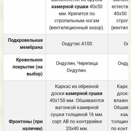
камерной сушки
40х50
естеств
мм. Крепится по
40х50 м
стропильным ногам
строп
(вентиляционный зазор).
(вентиля
Подкровельная
Ондутис А100
Он
мембрана
Кровельное
Ондулин, Черепица
Ондул
покрытие (на
Ондулин.
выбор)
Каркас из обрезной
Карка
доски
камерной сушки
доски
40х150 мм. Обшиваются
влажно
вагонкой камерной
Обшива
сушки толщиной 16 мм.
каме
Фронтоны (при
сорт АВ по контррейке
толщиной
наличии)
20х40 мм.
по контр