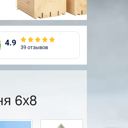
4.9
39
отзывов
ня 6х8