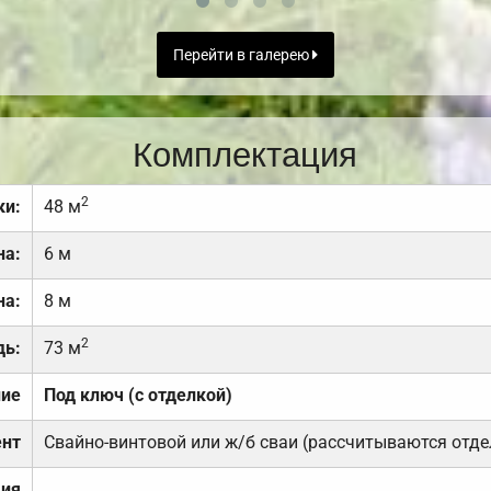
Перейти в галерею
Комплектация
2
ки:
48 м
на:
6 м
на:
8 м
2
дь:
73 м
ние
Под ключ (с отделкой)
нт
Свайно-винтовой или ж/б сваи (рассчитываются отде
ция