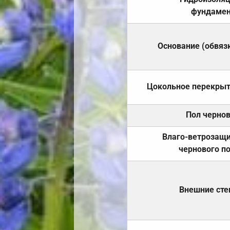
фундамен
Основание (обвяз
Цокольное перекры
Пол черно
Влаго-ветрозащ
чернового п
Внешние ст