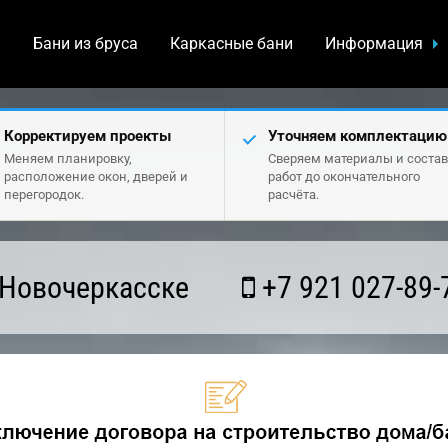
а
Бани из бруса
Каркасные бани
Информация
Корректируем проекты
Уточняем комплектацию
Меняем планировку,
Сверяем материалы и состав
расположение окон, дверей и
работ до окончательного
перегородок.
расчёта.
 Новочеркасске
+7 921 027-89-