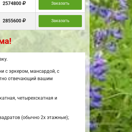
2574800
Заказать
2855600
Заказать
ма!
вку.
и с эркером, мансардой, с
ентно отвечающий вашим
катная, четырехскатная и
квадратов (обычно 2х этажные);