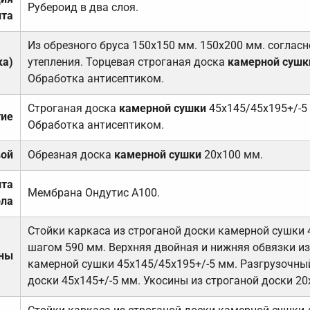
Рубероид в два слоя.
та
Из обрезного бруса 150х150 мм. 150х200 мм. соглас
ка)
утепления. Торцевая строганая доска
камерной сушк
Обработка антисептиком.
Строганая доска
камерной сушки
45х145/45х195+/-5
тие
Обработка антисептиком.
вой
Обрезная доска
камерной сушки
20х100 мм.
ита
Мембрана Ондутис А100.
ола
Стойки каркаса из строганой доски камерной сушки 
шагом 590 мм. Верхняя двойная и нижняя обвязки из
ены
камерной сушки 45х145/45х195+/-5 мм. Разгрузочный
доски 45х145+/-5 мм. Укосины из строганой доски 20