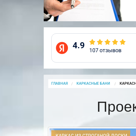
4.9
107
отзывов
ГЛАВНАЯ
КАРКАСНЫЕ БАНИ
CURRENT
КАРКАСН
Проек
КАРКАС ИЗ СТРОГАНОЙ ДОСКИ