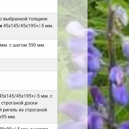
но выбранной толщине
и
45х145/45х195+/-5 мм.
 мм. с шагом 590 мм.
45х145/45х195+/-5 мм. с
 строганой доски
 ригель из строганой
х95 мм.