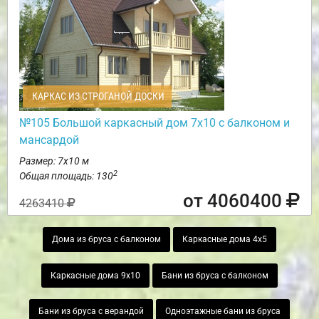
КАРКАС ИЗ СТРОГАНОЙ ДОСКИ
№105 Большой каркасный дом 7х10 с балконом и
мансардой
Размер: 7х10 м
2
Общая площадь: 130
от 4060400
4263410
Дома из бруса с балконом
Каркасные дома 4х5
Каркасные дома 9х10
Бани из бруса с балконом
Бани из бруса с верандой
Одноэтажные бани из бруса