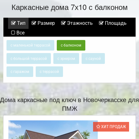
Каркасные дома 7х10 с балконом
Тип
Размер
Этажность
Площадь
Все
с маленькой террасой
с балконом
с большой террасой
с эркером
с сауной
с гаражом
с террасой
Дома каркасные под ключ в Новочеркасске для
ПМЖ
ХИТ ПРОДАЖ