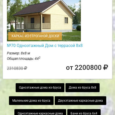
КАРКАС ИЗ СТРОГАНОЙ ДОСКИ
№70 Одноэтажный Дом с террасой 8х8
Размер: 8х8 м
2
Общая площадь: 44
от 2200800
2310830
Одноэтажные дома из бруса
Дома из бруса 8х8
Маленькие дома из бруса
Двухэтажные каркасные дома
Одноэтажные каркасные дома
Бани из бруса 6х4