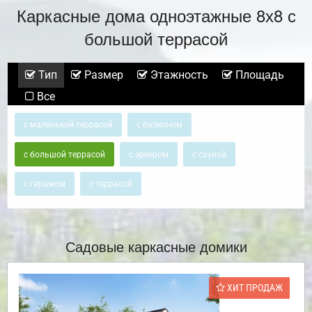
Каркасные дома одноэтажные 8х8 с
большой террасой
Тип
Размер
Этажность
Площадь
Все
с маленькой террасой
с балконом
с большой террасой
с эркером
с сауной
с гаражом
с террасой
Садовые каркасные домики
ХИТ ПРОДАЖ