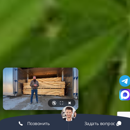
🔇
⛶
✖
Позвонить
Задать вопрос