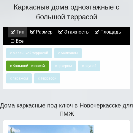
Каркасные дома одноэтажные с
большой террасой
Тип
Размер
Этажность
Площадь
Все
с маленькой террасой
с балконом
с большой террасой
с эркером
с сауной
с гаражом
с террасой
Дома каркасные под ключ в Новочеркасске для
ПМЖ