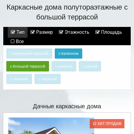
Каркасные дома полутораэтажные с
большой террасой
Тип
Размер
Этажность
Площадь
Все
с маленькой террасой
с балконом
с большой террасой
с эркером
с сауной
с гаражом
с террасой
Дачные каркасные дома
ХИТ ПРОДАЖ