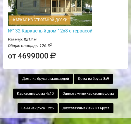
КАРКАС ИЗ СТРОГАНОЙ ДОСКИ
№132 Каркасный дом 12х8 с террасой
Размер: 8х12 м
2
Общая площадь: 126.3
от 4699000
Дома из бруса с мансардой
Дома из бруса 8х9
Каркасные дома 4х10
Одноэтажные каркасные дома
Бани из бруса 12х6
Двухэтажные бани из бруса