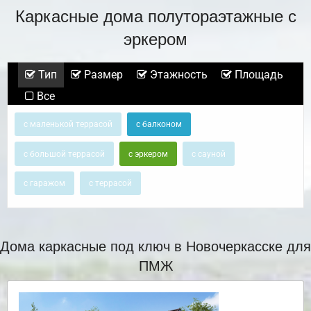
Каркасные дома полутораэтажные с
эркером
Тип
Размер
Этажность
Площадь
Все
с маленькой террасой
с балконом
с большой террасой
с эркером
с сауной
с гаражом
с террасой
Дома каркасные под ключ в Новочеркасске для
ПМЖ