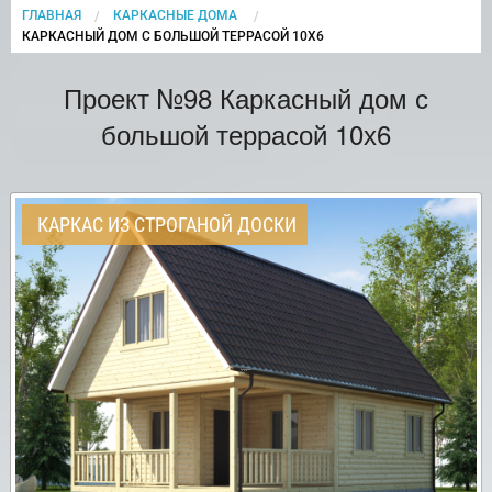
ГЛАВНАЯ
КАРКАСНЫЕ ДОМА
CURRENT:
КАРКАСНЫЙ ДОМ С БОЛЬШОЙ ТЕРРАСОЙ 10Х6
Проект №98 Каркасный дом с
большой террасой 10х6
КАРКАС ИЗ СТРОГАНОЙ ДОСКИ