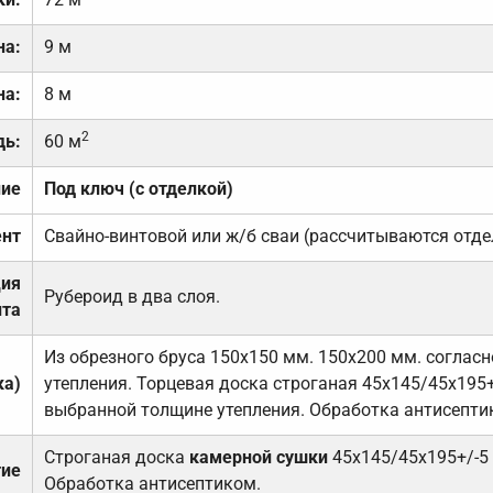
на:
9 м
на:
8 м
2
дь:
60 м
ние
Под ключ (с отделкой)
нт
Свайно-винтовой или ж/б сваи (рассчитываются отде
ция
Рубероид в два слоя.
та
Из обрезного бруса 150х150 мм. 150х200 мм. соглас
ка)
утепления. Торцевая доска строганая 45х145/45х195+
выбранной толщине утепления. Обработка антисепти
Строганая доска
камерной сушки
45х145/45х195+/-5
тие
Обработка антисептиком.