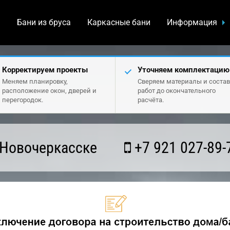
а
Бани из бруса
Каркасные бани
Информация
Корректируем проекты
Уточняем комплектацию
Меняем планировку,
Сверяем материалы и состав
расположение окон, дверей и
работ до окончательного
перегородок.
расчёта.
 Новочеркасске
+7 921 027-89-