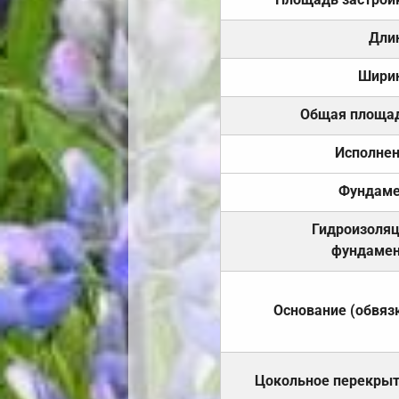
Дли
Шири
Общая площа
Исполне
Фундаме
Гидроизоля
фундамен
Основание (обвяз
Цокольное перекры