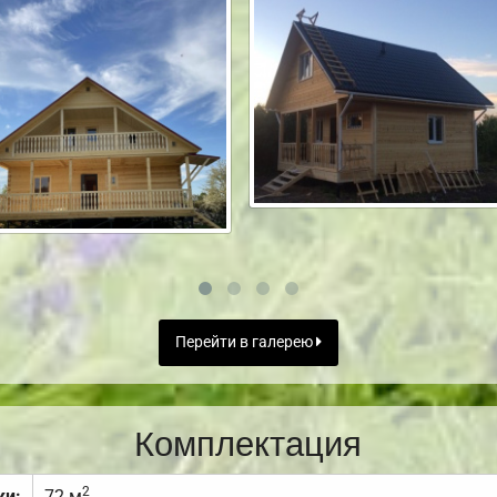
Перейти в галерею
Комплектация
2
ки:
72 м