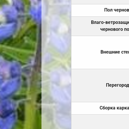
Пол черно
Влаго-ветрозащ
чернового п
Внешние ст
Перегоро
Сборка карк