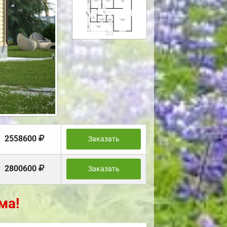
2558600
Заказать
2800600
Заказать
ма!