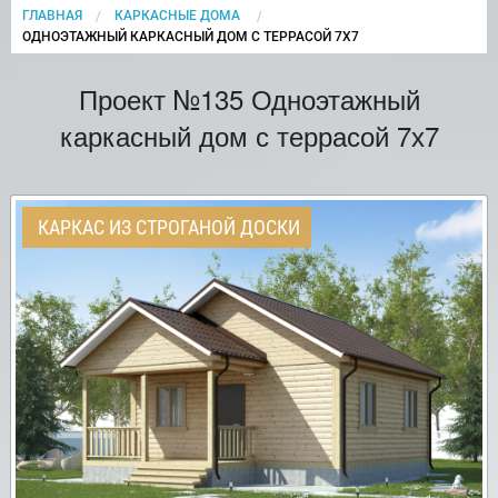
ГЛАВНАЯ
КАРКАСНЫЕ ДОМА
CURRENT:
ОДНОЭТАЖНЫЙ КАРКАСНЫЙ ДОМ С ТЕРРАСОЙ 7Х7
Проект №135 Одноэтажный
каркасный дом с террасой 7х7
КАРКАС ИЗ СТРОГАНОЙ ДОСКИ