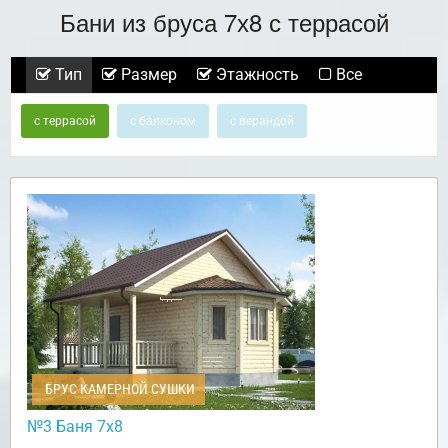
Бани из бруса 7х8 с террасой
Тип
Размер
Этажность
Все
с террасой
с балконом
с верандой
БРУС КАМЕРНОЙ СУШКИ
№3 Баня 7х8