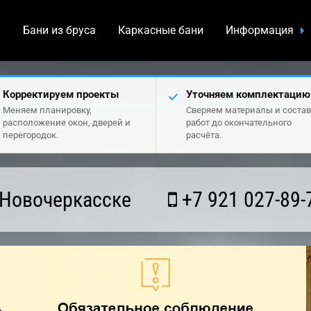
а
Бани из бруса
Каркасные бани
Информация
Корректируем проекты
Уточняем комплектацию
Меняем планировку,
Сверяем материалы и состав
расположение окон, дверей и
работ до окончательного
перегородок.
расчёта.
 Новочеркасске
+7 921 027-89-