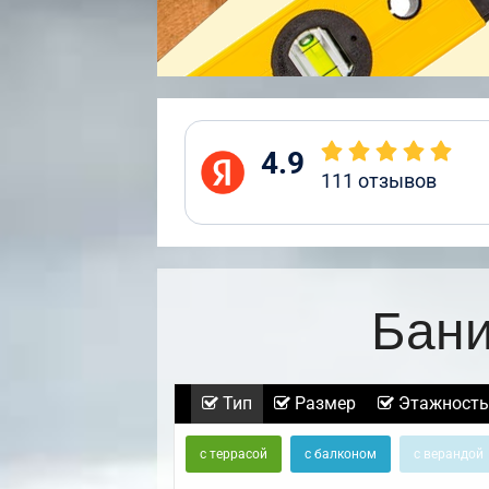
4.9
111
отзывов
Бани
Тип
Размер
Этажность
с террасой
с балконом
с верандой