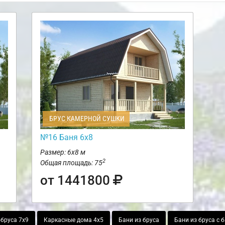
БРУС КАМЕРНОЙ СУШКИ
№16 Баня 6х8
Размер: 6х8 м
2
Общая площадь: 75
от 1441800
 бруса 7х9
Каркасные дома 4х5
Бани из бруса
Бани из бруса с 