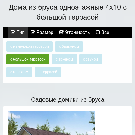
Дома из бруса одноэтажные 4х10 с
большой террасой
Тип
Размер
Этажность
Все
с маленькой террасой
с балконом
с большой террасой
с эркером
с сауной
с гаражом
с террасой
Садовые домики из бруса