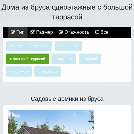
Дома из бруса одноэтажные с большой
террасой
Тип
Размер
Этажность
Все
с маленькой террасой
с балконом
с большой террасой
с эркером
с сауной
с гаражом
с террасой
Садовые домики из бруса