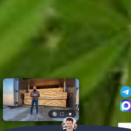
🔇
⛶
✖