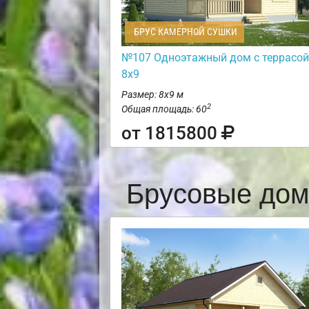
БРУС КАМЕРНОЙ СУШКИ
№107 Одноэтажный дом с террасой
8х9
Размер: 8х9 м
2
Общая площадь: 60
от 1815800
Брусовые дом