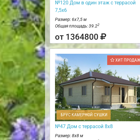
№120 Дом в один этаж с террасой
7,5х6
Размер: 6х7,5 м
2
Общая площадь: 39.2
от 1364800
ХИТ ПРОДА
БРУС КАМЕРНОЙ СУШКИ
№47 Дом с террасой 8х8
Размер: 8х8 м