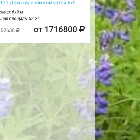
121 Дом с ванной комнатой 6х9
змер: 6х9 м
2
щая площадь: 52.2
от 1716800
802630