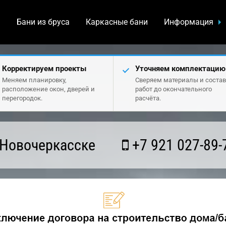
а
Бани из бруса
Каркасные бани
Информация
Корректируем проекты
Уточняем комплектацию
Меняем планировку,
Сверяем материалы и состав
расположение окон, дверей и
работ до окончательного
перегородок.
расчёта.
 Новочеркасске
+7 921 027-89-