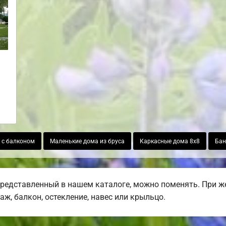
 с балконом
Маленькие дома из бруса
Каркасные дома 8х8
Бан
представленный в нашем каталоге, можно поменять. При 
раж, балкон, остекление, навес или крыльцо.