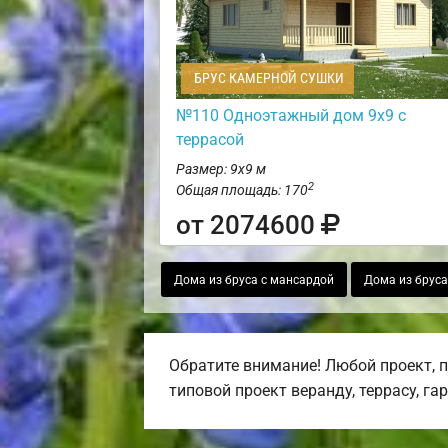
БРУС КАМЕРНОЙ СУШКИ
№110 Одноэтажный дом 9х9 с
террасой
Размер: 9х9 м
2
Общая площадь: 170
от 2074600
Дома из бруса с мансардой
Дома из бруса
Обратите внимание! Любой проект, 
типовой проект веранду, террасу, га