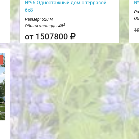
№96 Одноэтажный дом с террасой
№
6х8
Ра
Об
Размер: 6х8 м
2
Общая площадь: 45
1
от 1507800
Ж