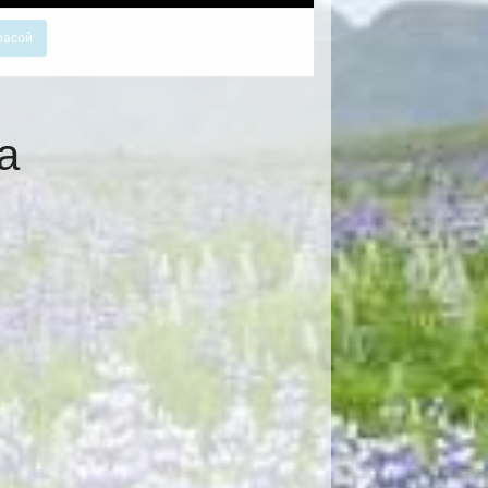
расой
а