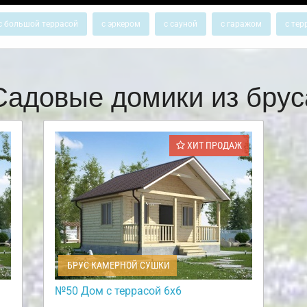
с большой террасой
с эркером
с сауной
с гаражом
с тер
Садовые домики из брус
ХИТ ПРОДАЖ
БРУС КАМЕРНОЙ СУШКИ
№50 Дом с террасой 6х6