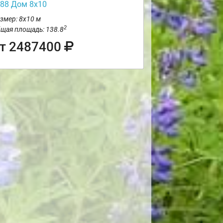
88 Дом 8х10
змер: 8х10 м
2
щая площадь: 138.8
т 2487400