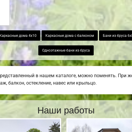
Каркасные дома 4х10
Каркасные дома с балконом
Бани из бруса 6х
Одноэтажные бани из бруса
представленный в нашем каталоге, можно поменять. При 
раж, балкон, остекление, навес или крыльцо.
Наши работы