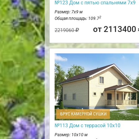
№123 Дом с пятью спальнями 7х9
Размер: 7х9 м
2
Общая площадь: 109.7
от 2113400
2219060
БРУС КАМЕРНОЙ СУШКИ
№113 Дом с террасой 10х10
Размер: 10х10 м