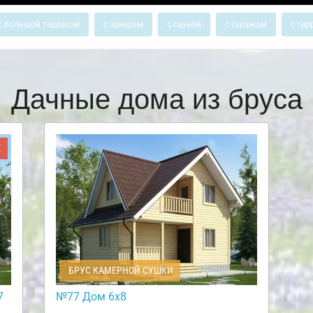
с большой террасой
с эркером
с сауной
с гаражом
с тер
Дачные дома из бруса
Ж
БРУС КАМЕРНОЙ СУШКИ
7
№77 Дом 6х8