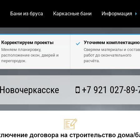
а
Бани из бруса
Каркасные бани
Информация
Корректируем проекты
Уточняем комплектацию
Меняем планировку,
Сверяем материалы и состав
расположение окон, дверей и
работ до окончательного
перегородок.
расчёта.
 Новочеркасске
+7 921 027-89-