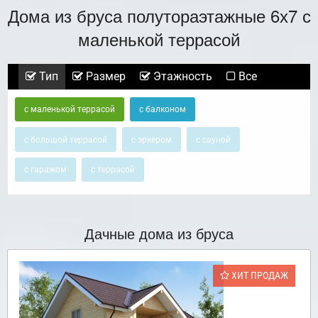
Дома из бруса полутораэтажные 6х7 с
маленькой террасой
Тип
Размер
Этажность
Все
с маленькой террасой
с балконом
с большой террасой
с эркером
с сауной
с гаражом
с террасой
Дачные дома из бруса
ХИТ ПРОДАЖ