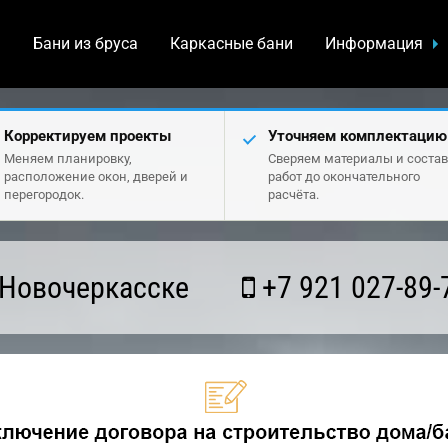
а
Бани из бруса
Каркасные бани
Информация
Корректируем проекты
Уточняем комплектацию
Меняем планировку,
Сверяем материалы и состав
расположение окон, дверей и
работ до окончательного
перегородок.
расчёта.
 Новочеркасске
+7 921 027-89-