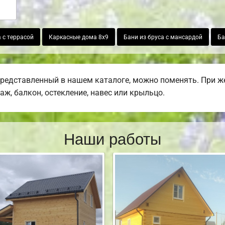
 с террасой
Каркасные дома 8х9
Бани из бруса с мансардой
Ба
представленный в нашем каталоге, можно поменять. При 
раж, балкон, остекление, навес или крыльцо.
Наши работы