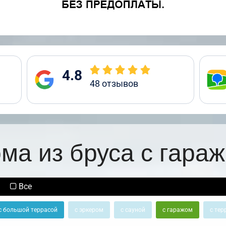
4.8
48
отзывов
ма из бруса с гара
Все
с большой террасой
с эркером
с сауной
с гаражом
с тер