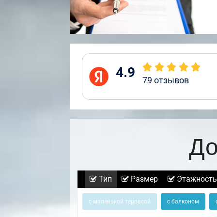
4.9
79
отзывов
До
Тип
Размер
Этажность
с маленькой террасой
с балконом