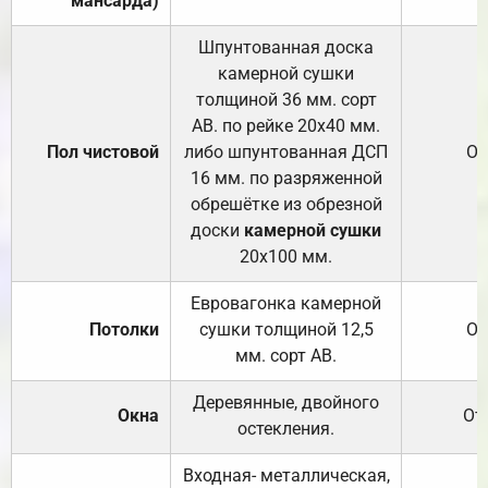
мансарда)
Шпунтованная доска
камерной сушки
толщиной 36 мм. сорт
АВ. по рейке 20х40 мм.
Пол чистовой
либо шпунтованная ДСП
От
16 мм. по разряженной
обрешётке из обрезной
доски
камерной сушки
20х100 мм.
Евровагонка камерной
Потолки
сушки толщиной 12,5
От
мм. сорт АВ.
Деревянные, двойного
Окна
От
остекления.
Входная- металлическая,