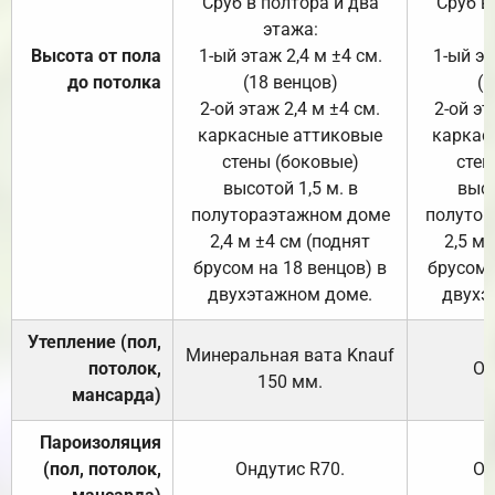
Сруб в полтора и два
Сруб в
этажа:
Высота от пола
1-ый этаж 2,4 м ±4 см.
1-ый эт
до потолка
(18 венцов)
(1
2-ой этаж 2,4 м ±4 см.
2-ой эт
каркасные аттиковые
каркас
стены (боковые)
стен
высотой 1,5 м. в
высо
полутораэтажном доме
полутор
2,4 м ±4 см (поднят
2,5 м 
брусом на 18 венцов) в
брусом 
двухэтажном доме.
двухэ
Утепление (пол,
Минеральная вата
Knauf
потолок,
От
150
мм.
мансарда)
Пароизоляция
(пол, потолок,
Ондутис
R70
.
От