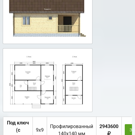
Под ключ
Профилированный
2943600
(с
9х9
За
140х140 мм