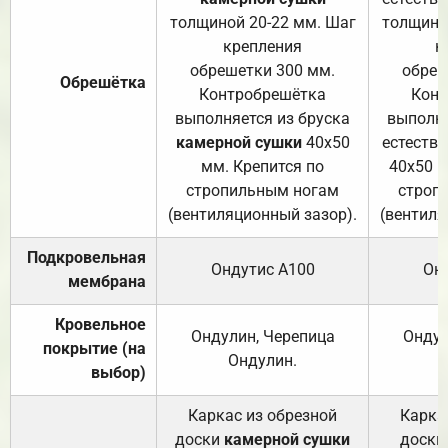
толщиной 20-22 мм. Шаг
толщино
крепления
к
обрешетки 300 мм.
обреш
Обрешётка
Контробрешётка
Конт
выполняется из бруска
выполня
камерной сушки
40х50
естеств
мм. Крепится по
40х50 м
стропильным ногам
строп
(вентиляционный зазор).
(вентиля
Подкровельная
Ондутис А100
Он
мембрана
Кровельное
Ондулин, Черепица
Ондул
покрытие (на
Ондулин.
выбор)
Каркас из обрезной
Карка
доски
камерной сушки
доски