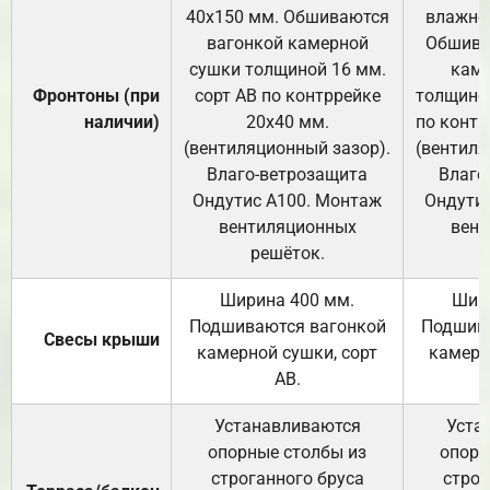
40х150 мм. Обшиваются
влажно
вагонкой камерной
Обшива
сушки толщиной 16 мм.
каме
Фронтоны (при
сорт АВ по контррейке
толщиной
наличии)
20х40 мм.
по контр
(вентиляционный зазор).
(вентиля
Влаго-ветрозащита
Влаго
Ондутис А100. Монтаж
Ондути
вентиляционных
вент
решёток.
Ширина 400 мм.
Шир
Подшиваются вагонкой
Подшива
Свесы крыши
камерной сушки, сорт
камерн
АВ.
Устанавливаются
Уста
опорные столбы из
опорн
строганного бруса
строг