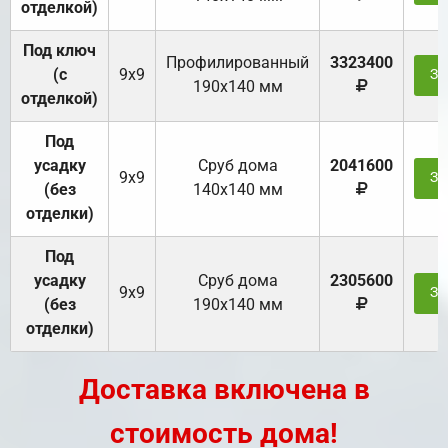
отделкой)
Под ключ
Профилированный
3323400
(с
9х9
За
190х140 мм
отделкой)
Под
усадку
Cруб дома
2041600
9х9
За
(без
140х140 мм
отделки)
Под
усадку
Cруб дома
2305600
9х9
За
(без
190х140 мм
отделки)
Доставка включена в
стоимость дома!