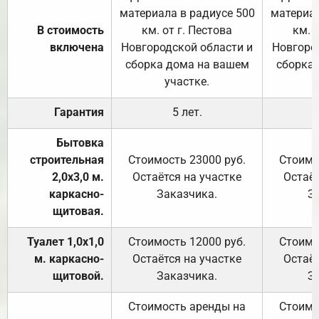
материала в радиусе 500
материал
В стоимость
км. от г. Пестова
км. 
включена
Новгородской области и
Новгоро
сборка дома на вашем
сборка
участке.
Гарантия
5 лет.
Бытовка
строительная
Стоимость 23000 руб.
Стоимо
2,0х3,0 м.
Остаётся на участке
Остаёт
каркасно-
Заказчика.
З
щитовая.
Туалет 1,0х1,0
Стоимость 12000 руб.
Стоимо
м. каркасно-
Остаётся на участке
Остаёт
щитовой.
Заказчика.
З
Стоимость аренды на
Стоимо