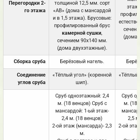
Перегородки 2-
толщиной 12,5 мм. сорт
этажа
го этажа
«АВ» (дома с мансардой
профили
и в 1,5 этажа). Брусовые:
естестве
профилированный брус
сечени
камерной сушки
,
(дома 
сечением 90х140 мм.
(дома двухэтажные).
Сборка сруба
Берёзовый нагель.
Берёз
Соединение
«Тёплый угол» (коренной
«Тёплый 
углов сруба
шип).
Сруб одноэтажный: 2,4
Сруб од
м. (18 венцов) Сруб с
м. (18
мансардой: 1-ый этаж-
мансард
2,4 м. (18 венцов)
2,5 м
2-ой этаж (мансарда)- 2,3
2-ой этаж
м.