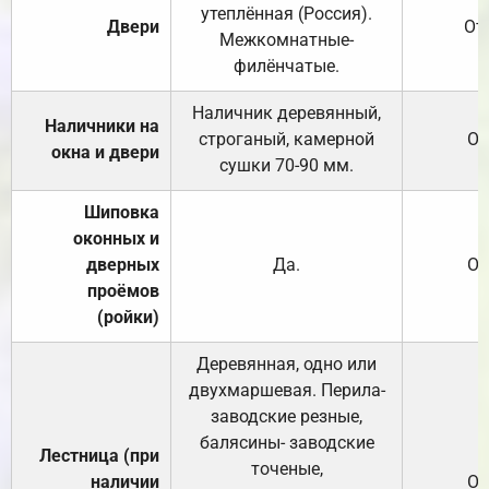
утеплённая (Россия).
Двери
От
Межкомнатные-
филёнчатые.
Наличник деревянный,
Наличники на
строганый, камерной
От
окна и двери
сушки 70-90 мм.
Шиповка
оконных и
дверных
Да.
От
проёмов
(ройки)
Деревянная, одно или
двухмаршевая. Перила-
заводские резные,
балясины- заводские
Лестница (при
точеные,
наличии
От