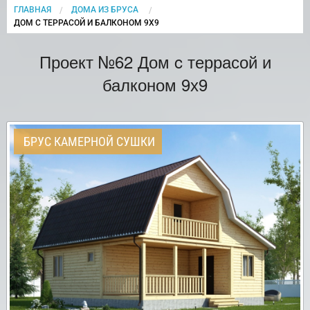
ГЛАВНАЯ
ДОМА ИЗ БРУСА
CURRENT:
ДОМ C ТЕРРАСОЙ И БАЛКОНОМ 9Х9
Проект №62 Дом c террасой и
балконом 9х9
БРУС КАМЕРНОЙ СУШКИ