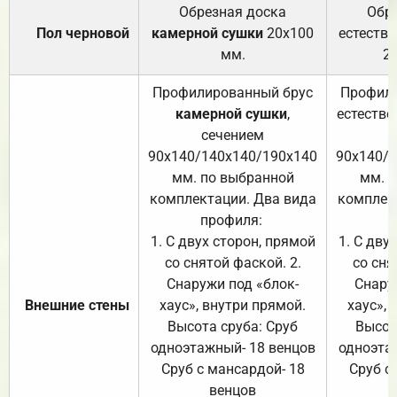
Обрезная доска
Обр
Пол черновой
камерной сушки
20х100
естеств
мм.
2
Профилированный брус
Профили
камерной сушки
,
естестве
сечением
с
90х140/140х140/190х140
90х140/
мм. по выбранной
мм. 
комплектации. Два вида
комплек
профиля:
п
1. С двух сторон, прямой
1. С дву
со снятой фаской. 2.
со сня
Снаружи под «блок-
Снару
Внешние стены
хаус», внутри прямой.
хаус», 
Высота сруба: Сруб
Высот
одноэтажный- 18 венцов
одноэта
Сруб с мансардой- 18
Сруб с
венцов