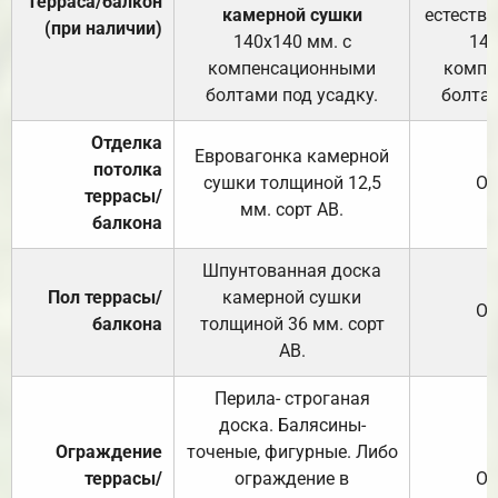
Терраса/балкон
камерной сушки
естеств
(при наличии)
140х140 мм. с
140
компенсационными
компе
болтами под усадку.
болтам
Отделка
Евровагонка камерной
потолка
сушки толщиной 12,5
От
террасы/
мм. сорт АВ.
балкона
Шпунтованная доска
Пол террасы/
камерной сушки
От
балкона
толщиной 36 мм. сорт
АВ.
Перила- строганая
доска. Балясины-
Ограждение
точеные, фигурные. Либо
террасы/
ограждение в
От