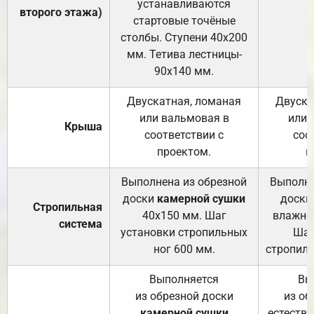
устанавливаются
второго этажа)
стартовые точёные
столбы. Ступени 40х200
мм. Тетива лестницы-
90х140 мм.
Двускатная, ломаная
Двуска
или вальмовая в
или 
Крыша
соответствии с
соо
проектом.
п
Выполнена из обрезной
Выполне
доски
камерной сушки
доски
Стропильная
40х150 мм. Шаг
влажно
система
установки стропильных
Шаг
ног 600 мм.
стропиль
Выполняется
Вы
из обрезной доски
из об
камерной сушки
естеств