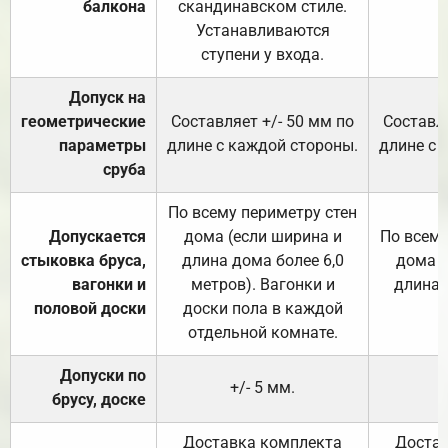
балкона
скандинавском стиле.
Устанавливаются
ступени у входа.
Допуск на
геометрические
Составляет +/- 50 мм по
Составля
параметры
длине с каждой стороны.
длине с 
сруба
По всему периметру стен
Допускается
дома (если ширина и
По всему
стыковка бруса,
длина дома более 6,0
дома (
вагонки и
метров). Вагонки и
длина 
половой доски
доски пола в каждой
отдельной комнате.
Допуски по
+/- 5 мм.
брусу, доске
Доставка комплекта
Достав