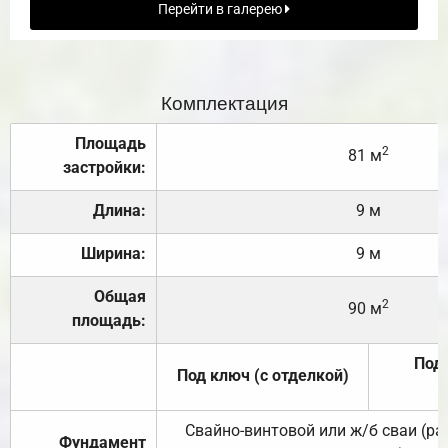
Перейти в галерею
Комплектация
Площадь
2
81 м
застройки:
Длина:
9 м
Ширина:
9 м
Общая
2
90 м
площадь:
Под 
Под ключ (с отделкой)
Свайно-винтовой или ж/б сваи (р
Фундамент