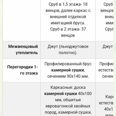
Сруб в 1,5 этажа- 18
Сруб в
венцов, далее каркас с
венцов,
внешней отделкой
внеш
имитацией бруса.
имит
Сруб в 2 этажа- 37
Сруб 
венцов
Межвенцовый
Джут (льноджутовое
Джут 
утеплитель
полотно).
п
Профилированный брус
Профили
Перегородки 1-
камерной сушки
,
естестве
го этажа
сечением 90х140 мм.
сечени
Каркасные: доска
камерной сушки
40х100
Карк
мм, обшитые
естеств
евровагонкой хвойных
40х10
пород, камерной сушки,
манса