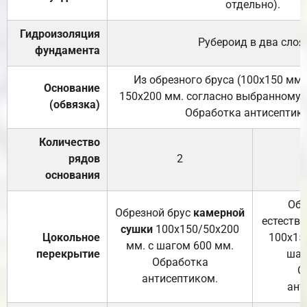
отдельно).
Гидроизоляция
Рубероид в два слоя
фундамента
Из обрезного бруса (100х150 мм.
Основание
150х200 мм. согласно выбранному с
(обвязка)
Обработка антисептик
Количество
рядов
2
основания
Обр
Обрезной брус
камерной
естеств
сушки
100х150/50х200
Цокольное
100х15
мм. с шагом 600 мм.
перекрытие
шаг
Обработка
О
антисептиком.
ант