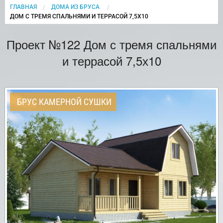
ГЛАВНАЯ
ДОМА ИЗ БРУСА
CURRENT:
ДОМ С ТРЕМЯ СПАЛЬНЯМИ И ТЕРРАСОЙ 7,5Х10
Проект №122 Дом с тремя спальнями
и террасой 7,5х10
БРУС КАМЕРНОЙ СУШКИ