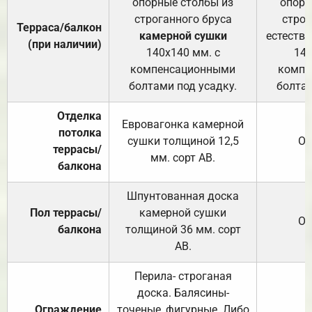
опорные столбы из
опорн
строганного бруса
строг
Терраса/балкон
камерной сушки
естеств
(при наличии)
140х140 мм. с
140
компенсационными
компе
болтами под усадку.
болтам
Отделка
Евровагонка камерной
потолка
сушки толщиной 12,5
От
террасы/
мм. сорт АВ.
балкона
Шпунтованная доска
Пол террасы/
камерной сушки
От
балкона
толщиной 36 мм. сорт
АВ.
Перила- строганая
доска. Балясины-
Ограждение
точеные, фигурные. Либо