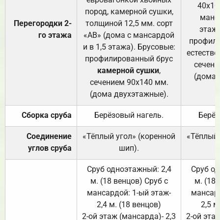
40х10
пород, камерной сушки,
манса
Перегородки 2-
толщиной 12,5 мм. сорт
этажа
го этажа
«АВ» (дома с мансардой
профили
и в 1,5 этажа). Брусовые:
естестве
профилированный брус
сечени
камерной сушки
,
(дома 
сечением 90х140 мм.
(дома двухэтажные).
Сборка сруба
Берёзовый нагель.
Берёз
Соединение
«Тёплый угол» (коренной
«Тёплый 
углов сруба
шип).
Сруб одноэтажный: 2,4
Сруб од
м. (18 венцов) Сруб с
м. (18
мансардой: 1-ый этаж-
мансард
2,4 м. (18 венцов)
2,5 м
2-ой этаж (мансарда)- 2,3
2-ой этаж