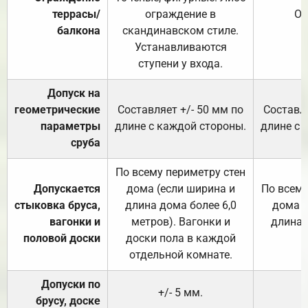
террасы/
ограждение в
От
балкона
скандинавском стиле.
Устанавливаются
ступени у входа.
Допуск на
геометрические
Составляет +/- 50 мм по
Составля
параметры
длине с каждой стороны.
длине с 
сруба
По всему периметру стен
Допускается
дома (если ширина и
По всему
стыковка бруса,
длина дома более 6,0
дома (
вагонки и
метров). Вагонки и
длина 
половой доски
доски пола в каждой
отдельной комнате.
Допуски по
+/- 5 мм.
брусу, доске