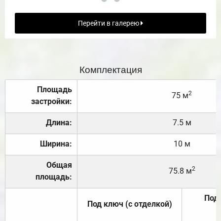
Перейти в галерею
Комплектация
Площадь
2
75 м
застройки:
Длина:
7.5 м
Ширина:
10 м
Общая
2
75.8 м
площадь:
Под 
Под ключ (с отделкой)