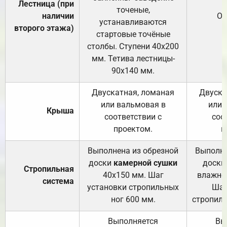
Лестница (при
точеные,
наличии
От
устанавливаются
второго этажа)
стартовые точёные
столбы. Ступени 40х200
мм. Тетива лестницы-
90х140 мм.
Двускатная, ломаная
Двуска
или вальмовая в
или 
Крыша
соответствии с
соо
проектом.
п
Выполнена из обрезной
Выполне
доски
камерной сушки
доски
Стропильная
40х150 мм. Шаг
влажно
система
установки стропильных
Шаг
ног 600 мм.
стропиль
Выполняется
Вы