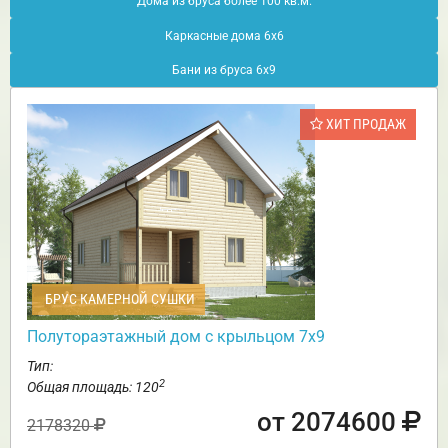
Дома из бруса более 100 кв.м.
Каркасные дома 6х6
Бани из бруса 6х9
ХИТ ПРОДАЖ
БРУС КАМЕРНОЙ СУШКИ
Полутораэтажный дом с крыльцом 7х9
Тип:
2
Общая площадь: 120
от 2074600
2178320