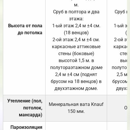
м.
Сруб в полтора и два
Сруб в
этажа:
Высота от пола
1-ый этаж 2,4 м ±4 см.
1-ый эт
до потолка
(18 венцов)
(1
2-ой этаж 2,4 м ±4 см.
2-ой эт
каркасные аттиковые
каркас
стены (боковые)
стен
высотой 1,5 м. в
высо
полутораэтажном доме
полутор
2,4 м ±4 см (поднят
2,5 м 
брусом на 18 венцов) в
брусом 
двухэтажном доме.
двухэ
Утепление (пол,
Минеральная вата
Knauf
потолок,
От
150
мм.
мансарда)
Пароизоляция