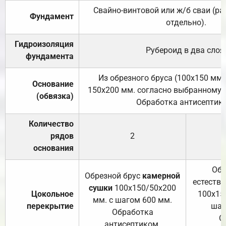
Свайно-винтовой или ж/б сваи (р
Фундамент
отдельно).
Гидроизоляция
Рубероид в два слоя
фундамента
Из обрезного бруса (100х150 мм.
Основание
150х200 мм. согласно выбранному с
(обвязка)
Обработка антисептик
Количество
рядов
2
основания
Обр
Обрезной брус
камерной
естеств
сушки
100х150/50х200
Цокольное
100х15
мм. с шагом 600 мм.
перекрытие
шаг
Обработка
О
антисептиком.