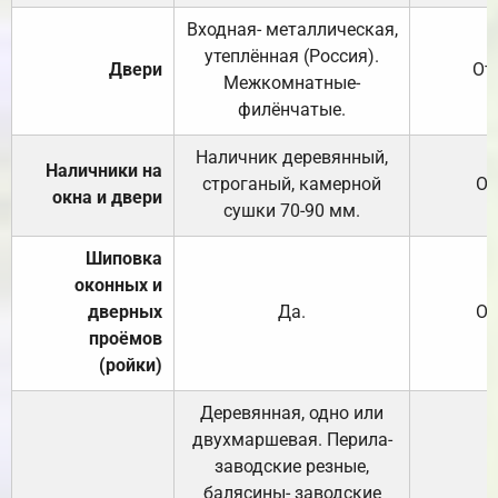
Входная- металлическая,
утеплённая (Россия).
Двери
От
Межкомнатные-
филёнчатые.
Наличник деревянный,
Наличники на
строганый, камерной
От
окна и двери
сушки 70-90 мм.
Шиповка
оконных и
дверных
Да.
От
проёмов
(ройки)
Деревянная, одно или
двухмаршевая. Перила-
заводские резные,
балясины- заводские