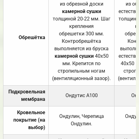
из обрезной доски
из об
камерной сушки
естеств
толщиной 20-22 мм. Шаг
толщино
крепления
к
обрешетки 300 мм.
обреш
Обрешётка
Контробрешётка
Конт
выполняется из бруска
выполня
камерной сушки
40х50
естеств
мм. Крепится по
40х50 м
стропильным ногам
строп
(вентиляционный зазор).
(вентиля
Подкровельная
Ондутис А100
Он
мембрана
Кровельное
Ондулин, Черепица
Ондул
покрытие (на
Ондулин.
выбор)