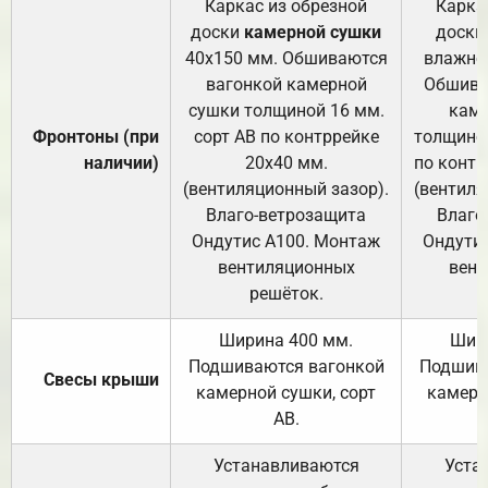
Каркас из обрезной
Карка
доски
камерной сушки
доски
40х150 мм. Обшиваются
влажно
вагонкой камерной
Обшива
сушки толщиной 16 мм.
каме
Фронтоны (при
сорт АВ по контррейке
толщиной
наличии)
20х40 мм.
по контр
(вентиляционный зазор).
(вентиля
Влаго-ветрозащита
Влаго
Ондутис А100. Монтаж
Ондути
вентиляционных
вент
решёток.
Ширина 400 мм.
Шир
Подшиваются вагонкой
Подшива
Свесы крыши
камерной сушки, сорт
камерн
АВ.
Устанавливаются
Уста