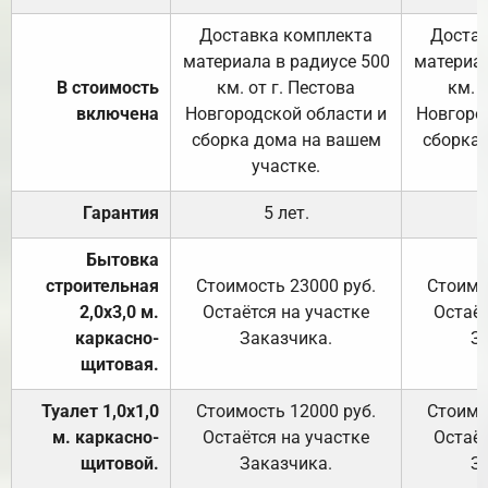
Доставка комплекта
Достав
материала в радиусе 500
материал
В стоимость
км. от г. Пестова
км. 
включена
Новгородской области и
Новгоро
сборка дома на вашем
сборка
участке.
Гарантия
5 лет.
Бытовка
строительная
Стоимость 23000 руб.
Стоимо
2,0х3,0 м.
Остаётся на участке
Остаёт
каркасно-
Заказчика.
З
щитовая.
Туалет 1,0х1,0
Стоимость 12000 руб.
Стоимо
м. каркасно-
Остаётся на участке
Остаёт
щитовой.
Заказчика.
З