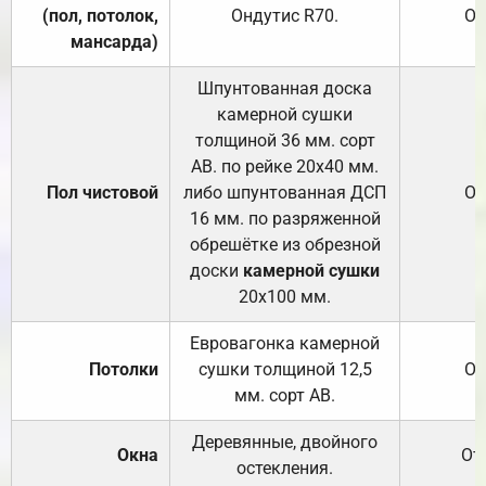
(пол, потолок,
Ондутис
R70
.
От
мансарда)
Шпунтованная доска
камерной сушки
толщиной 36 мм. сорт
АВ. по рейке 20х40 мм.
Пол чистовой
либо шпунтованная ДСП
От
16 мм. по разряженной
обрешётке из обрезной
доски
камерной сушки
20х100 мм.
Евровагонка камерной
Потолки
сушки толщиной 12,5
От
мм. сорт АВ.
Деревянные, двойного
Окна
От
остекления.