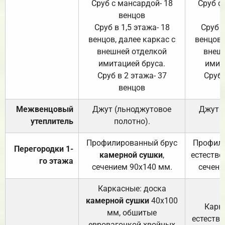
Сруб с мансардой- 18
Сруб с
венцов
Сруб в 1,5 этажа- 18
Сруб в
венцов, далее каркас с
венцов,
внешней отделкой
внеш
имитацией бруса.
имит
Сруб в 2 этажа- 37
Сруб 
венцов
Межвенцовый
Джут (льноджутовое
Джут 
утеплитель
полотно).
п
Профилированный брус
Профили
Перегородки 1-
камерной сушки
,
естестве
го этажа
сечением 90х140 мм.
сечени
Каркасные: доска
камерной сушки
40х100
Карк
мм, обшитые
естеств
евровагонкой хвойных