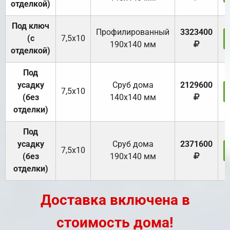
отделкой)
Под ключ
Профилированный
3323400
(с
7,5х10
190х140 мм
отделкой)
Под
усадку
Cруб дома
2129600
7,5х10
(без
140х140 мм
отделки)
Под
усадку
Cруб дома
2371600
7,5х10
(без
190х140 мм
отделки)
Доставка включена в
стоимость дома!