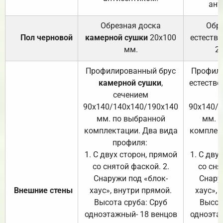
ант
Обрезная доска
Обр
Пол черновой
камерной сушки
20х100
естеств
мм.
2
Профилированный брус
Профили
камерной сушки
,
естестве
сечением
с
90х140/140х140/190х140
90х140/
мм. по выбранной
мм. 
комплектации. Два вида
комплек
профиля:
п
1. С двух сторон, прямой
1. С дву
со снятой фаской. 2.
со сня
Снаружи под «блок-
Снару
Внешние стены
хаус», внутри прямой.
хаус», 
Высота сруба: Сруб
Высот
одноэтажный- 18 венцов
одноэта