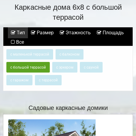
Каркасные дома 6х8 с большой
террасой
Тип
Размер
Этажность
Площадь
Все
с маленькой террасой
с балконом
с большой террасой
с эркером
с сауной
с гаражом
с террасой
Садовые каркасные домики