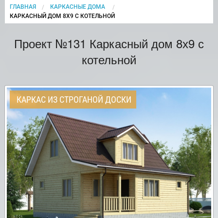
ГЛАВНАЯ
КАРКАСНЫЕ ДОМА
CURRENT:
КАРКАСНЫЙ ДОМ 8Х9 С КОТЕЛЬНОЙ
Проект №131 Каркасный дом 8х9 с
котельной
КАРКАС ИЗ СТРОГАНОЙ ДОСКИ